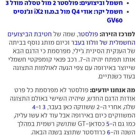
חשמל וביצועים: פולסטר 2 מול טסלה מודל 3
חשמל יקר: אודי Q4 מול ב.מ.וו iX2 וג'נסיס
GV60
למרכז הזירה:
פולסטר
, שמה של
חטיבת הביצועים
החשמלית של וולוו בעבר
וכיום מותג נוסף בביתה
של הענקית הסינית ג'ילי, מפרסמת כי הדגם הבא
אותו תפתח יהיה ה-7. רכב פנאי קומפקטי חשמלי
שייוצר באירופה עם צפי הגעה לאולמות התצוגה
בעוד כשנתיים.
מה אנחנו יודעים:
פולסטר לא מפרסמת כל פרט
אודות הדגם החדש, שיהיה השישי באולם התצוגה
שלה, אחרי ה-2 ששווקה כאן בעבר,
3
ו-
4
המשווקים כיום באירופה אבל עוד לא עשו עליה,
כמו גם ה-
5
כסדאן-GT שתושק רשמית במהלך
השנה וה-
6
כרודסטר שתוצג בשנה הבאה.