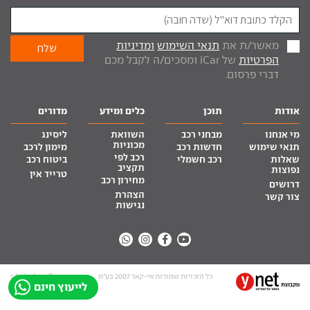
מאשר/ת את
תנאי השימוש
ומדיניות
הפרטיות
של iCar ומסכים/ה לקבל מכם
דברי פרסום.
אודות
תוכן
כלים ומידע
מדורים
מי אנחנו
מבחני רכב
השוואת
ליסינג
מכוניות
תנאי שימוש
חדשות רכב
מימון לרכב
רכב לפי
שאלות
רכב חשמלי
ביטוח רכב
תקציב
נפוצות
טרייד אין
מחירון רכב
דרושים
הצהרת
צור קשר
נגישות
כל הזכויות שמורות אי-קאר 2007 בע”מ
site by tq.soft
לייעוץ חינם