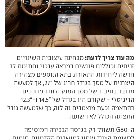
מה עוד צריך לדעת:
מבחינה עיצובית השינויים
זניחים וכוללים פגושים במראה עדכני וחתימת לד
חדשה ליחידות התאורה. בתא הנוסעים מצהירה
היצרנית על מסך בגודל חריג של "27, אך למעשה
מדובר בחיבור של מסך המגע ולוח המחוונים
הדיגיטלי - שקודם היו בגודל של "14.5 ו-"12.3
בהתאמה וכעת מוצמדים זה לזה, כך שלמעשה גודל
התצוגה הכולל לא השתנה.
ה-G80 תשווק רק בגרסה הבכירה המוסיפה
לרשימת הציוד עיסוי למושבים הקדמיים, חימום