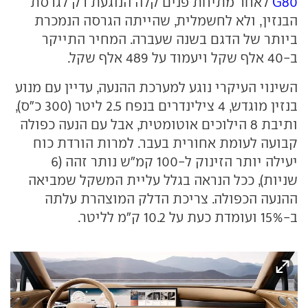
G80
לאחר מתיחת פנים קלה הנוגעת רק לגרסת
הבנזין, ולא לחשמלית, שהייתה הגרסה הנמכרת
ביותר של הדגם בשנה שעברה. המחיר התייקר
ב-40 אלף שקל ויעמוד על 489 אלף שקל.
השינוי העיקרי נוגע למערכת ההנעה, עדיין עם מנוע
בנזין מוגדש, 4 צילינדרים בנפח 2.5 ליטר (300 כ"ס),
ותיבת 8 הילוכים אוטומטית, אבל עם הנעה כפולה
קבועה לעומת אחורית בעבר. למרות הורדת כוח
יעילה יותר הזינוק ל-100 קמ"ש נותר זהה (6
שניות), ככל הנראה בגלל עליית המשקל שמביאה
ההנעה הכפולה. צריכת הדלק המוצהרת עלתה
ב-15% ועומדת כעת על 10.2 ק"מ לליטר.