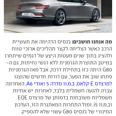
מה אנחנו חושבים:
ג'נסיס הדהימה את תעשיית
הרכב כאשר הצליחה לקצר תהליכים ארוכי טווח
ולהציג בתוך שנים מעטות היצע של דגמים שיתחרו
במיטב התוצרת הגרמנית ללא רגשי נחיתות. גם ה-
G80 היתה כזו בתחילת דרכה, אבל מאז הגרמניות
פתחו שוב את הפער, עם דורות חדשים שהוצגו
ל
מרצדס E קלאס
,
ב.מ.וו סדרה 5
ו
אודי A6
. האחרונה
עברה להנעה חשמלית בלבד, לאחרות יש אחיות
חשמליות משובחות בדמותן של מרצדס EQE
וב.מ.וו i5. ומול התחרות המאתגרת הזו, העדכון
המינורי של ג'נסיס G80 עשוי שלא להספיק.