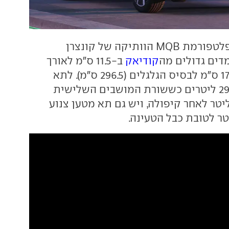
כבסיס משמשת פלטפורמת MQB הוותיקה של קונצרן
דים גדולים מה
קודיאק
ב-11.5 ס"מ לאורך
(487.5 ס"מ) וב-17.5 ס"מ לבסיס הגלגלים (296.5 ס"מ). לתא
המטען נפח של 299 ליטרים כששורת המושבים השלישית
ימוש, או 890 ליטר לאחר קיפולה, ויש גם תא מטען צנוע