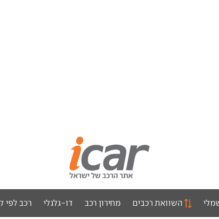
מלי
השוואת רכבים
מחירון רכב
דו-גלגלי
רכב לפי ק