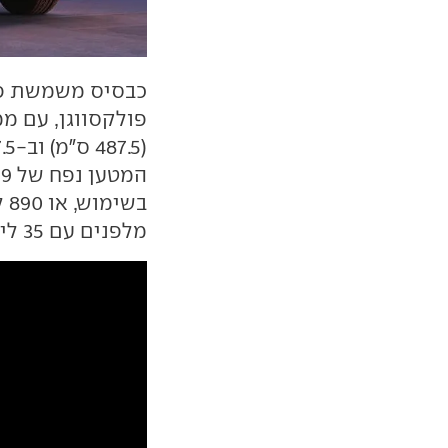
פולקסווגן, עם ממ
בש
מלפנים עם 35 ליטר לטובת כבל הטעינה.