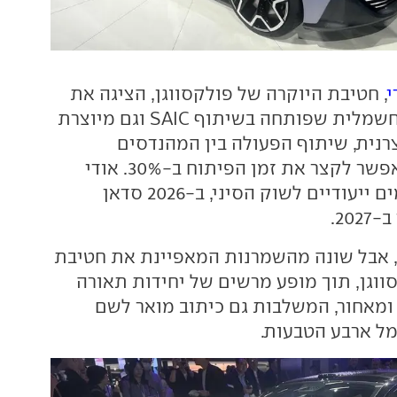
י
, חטיבת היוקרה של פולקסווגן, הציגה את
, חשמלית שפותחה בשיתוף SAIC וגם מיוצרת
צרנית, שיתוף הפעולה בין המהנדסים
בגרמניה ובסין מאפשר לקצר את זמן הפיתוח ב-30%. אודי
תציג עוד שני דגמים ייעודיים לשוק הסיני, ב-2026 סדאן
20.
 אבל שונה מהשמרנות המאפיינת את חטיבת
ווגן, תוך מופע מרשים של יחידות תאורה
ומאחור, המשלבות גם כיתוב מואר לשם
ל ארבע הטבעות.