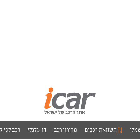
מלי
השוואת רכבים
מחירון רכב
דו-גלגלי
רכב לפי ק