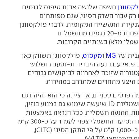
לקסווגן
חשפה שלושה אבות טיפוס לדגמים
רק עבור השוק הסיני, שגם מפותחים
ענקיות התעשייה המקומית. לדברי פולקסווגן
היא תציג כאן לא פחות מ-20 דגמים מחושמלים
חשמלי מלא) בשנתיים הקרובות.
MG
ו
מקסוס
, פולקסווגן תשווק כאן
ב פנאי עם הנעה היברידית-נטענת ושלוש
טגוריה שזוכה לאחרונה לביקושים גבוהים
 היצע מתחרים שמתרחב במהירות.
 פרטים טכניים, אך ציינה כי הוא יהיה דגם
ראשון בסדרת החשמליות ID שיעשה שימוש גם במנוע בנזין,
ווח. ההנעה חשמלית, ככל הנראה באמצעות
צמד מנועים. טווח הנסיעה החשמלי צפוי לעמוד על כ-300 ק״מ
והטווח הכולל על כ-1,000 ק״מ על פי התקן הסיני (CLTC),
ירופאי (WLTP).