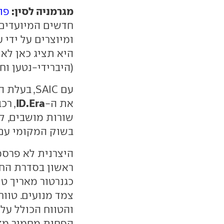
מגרמניה לסין:
פו
חדשים המיועדים 
ומיוצרים על ידי 
(היברידי-נטען ו
עם SAIC, בעלת הבית של
ID.Era
את ה-
, רכ
שורות מושבים, ק
בשוק המקומי עם
היצרנית לא פרסמה
כגנרטור מאריך ט
הפחות מחמיר מזה הא