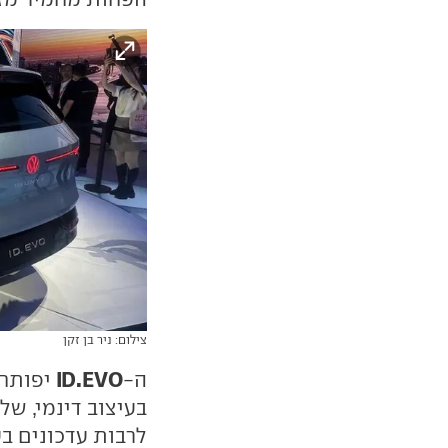
צילום: ניר בן זקן
ID.EVO
ה-
בעיצוב דינמי, של