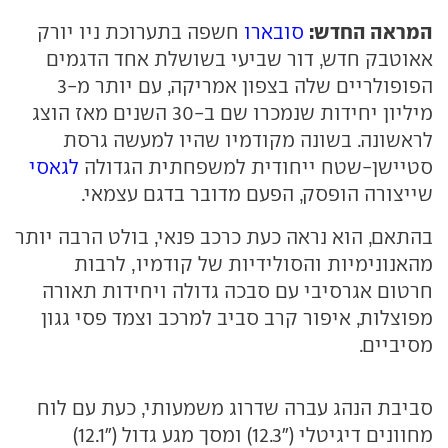
המראה החדש:
סובארו
חשפה בתערוכת ניו יורק
אאוטבק חדש, דור שביעי בשושלת אחד הדגמים
הפופולריים שלה בצפון אמריקה, עם יותר מ-3
מיליון יחידות שנמכרו שם ב-30 השנים מאז הוצג
לראשונה. בשונה מקודמיו שהיו למעשה גרסת
סטיישן-שטח ייחודית למשפחתית הגדולה
לגאסי
שייצורה הופסק, הפעם מדובר בדגם עצמאי.
בהתאם, הוא נראה כעת כרכב פנאי, בולט הרבה יותר
מהאנונימיות והסולידיות של קודמיו, לרבות
חרטום אגרסיבי עם סבכה גדולה ויחידות תאורה
מפוצלות, איפור קרב סביב למרכב וצמד פסי גגון
מסיביים.
סביבת הנהג עברה שדרוג משמעותי, כעת עם לוח
מחוונים דיגיטלי ("12.3) ומסך מגע גדול ("12.1)