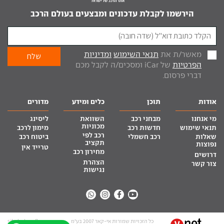
הירשמו לקבלת עדכונים ומבצעים בעולם הרכב
מאשר/ת את
תנאי השימוש
ומדיניות
הפרטיות
של iCar ומסכים/ה לקבל מכם
דברי פרסום.
אודות
תוכן
כלים ומידע
מדורים
מי אנחנו
מבחני רכב
השוואת
ליסינג
מכוניות
תנאי שימוש
חדשות רכב
מימון לרכב
רכב לפי
שאלות
רכב חשמלי
ביטוח רכב
תקציב
נפוצות
טרייד אין
מחירון רכב
דרושים
הצהרת
צור קשר
נגישות
כל הזכויות שמורות אי-קאר 2007 בע”מ
site by tq.soft