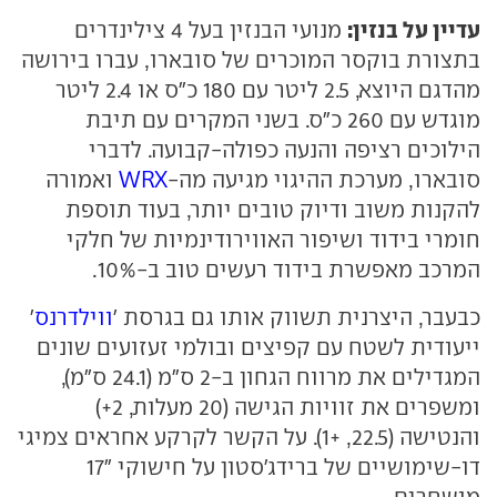
עדיין על בנזין:
מנועי הבנזין בעל 4 צילינדרים
בתצורת בוקסר המוכרים של סובארו, עברו בירושה
מהדגם היוצא, 2.5 ליטר עם 180 כ"ס או 2.4 ליטר
מוגדש עם 260 כ"ס. בשני המקרים עם תיבת
הילוכים רציפה והנעה כפולה-קבועה. לדברי
סובארו, מערכת ההיגוי מגיעה מה-
WRX
ואמורה
להקנות משוב ודיוק טובים יותר, בעוד תוספת
חומרי בידוד ושיפור האווירודינמיות של חלקי
המרכב מאפשרת בידוד רעשים טוב ב-10%.
כבעבר, היצרנית תשווק אותו גם בגרסת '
ווילדרנס
'
ייעודית לשטח עם קפיצים ובולמי זעזועים שונים
המגדילים את מרווח הגחון ב-2 ס"מ (24.1 ס"מ),
ומשפרים את זוויות הגישה (20 מעלות, 2+)
והנטישה (22.5, +1). על הקשר לקרקע אחראים צמיגי
דו-שימושיים של ברידג'סטון על חישוקי "17
מושחרים.