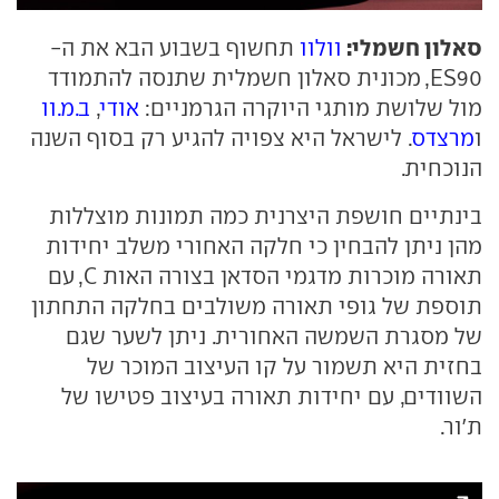
סאלון חשמלי:
וולוו
תחשוף בשבוע הבא את ה-
ES90, מכונית סאלון חשמלית שתנסה להתמודד
מול שלושת מותגי היוקרה הגרמניים:
אודי
,
ב.מ.וו
ו
מרצדס
. לישראל היא צפויה להגיע רק בסוף השנה
הנוכחית.
בינתיים חושפת היצרנית כמה תמונות מוצללות
מהן ניתן להבחין כי חלקה האחורי משלב יחידות
תאורה מוכרות מדגמי הסדאן בצורה האות C, עם
תוספת של גופי תאורה משולבים בחלקה התחתון
של מסגרת השמשה האחורית. ניתן לשער שגם
בחזית היא תשמור על קו העיצוב המוכר של
השוודים, עם יחידות תאורה בעיצוב פטישו של
ת'ור.