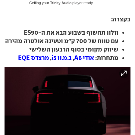
Getting your
Trinity Audio
player ready...
בקצרה:
וולוו תחשוף בשבוע הבא את ה-ES90
עם טווח של 700 ק"מ וטעינה אולטרה מהירה
שיווק מקומי בסוף הרבעון השלישי
מתחרות:
אודי A6
,
ב.מ.וו i5
,
מרצדס EQE