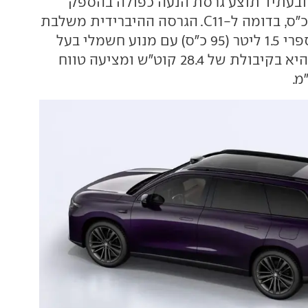
ם 292 כ"ס ובעתיד תוצע גרסת הנעה כפולה בהספק
שמתקרב ל-600 כ"ס, בדומה ל-C11. הגרסה ההיברידית משלבת
מנוע בנזין אטמוספרי 1.5 ליטר (95 כ"ס) עם מנוע חשמלי בעל
231 כ"ס. הסוללה היא בקיבולת של 28.4 קוט"ש ומציעה טווח