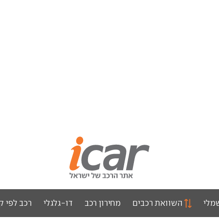
מלי
השוואת רכבים
מחירון רכב
דו-גלגלי
רכב לפי ק