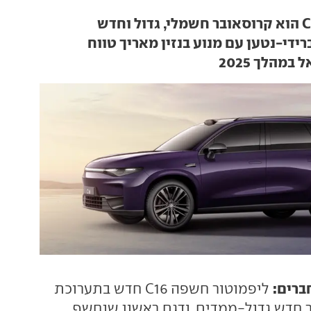
רידי-נטען עם מנוע בנזין מאריך טווח
במהלך 2025
ברים:
ליפמוטור חשפה C16 חדש בתערוכת
בר חדש גדול-ממדים, ודגם ראשון שנחשף