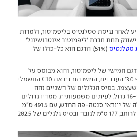
ע לאחר נגיסת סטלנטיס בליפמוטור, ולמרות
ישווק תחת חברת 'ליפמוטור אינטרנשיונל'
 סטלנטיס
(51%), הדגם הוא כל-כולו של
דגם חמישי של ליפמוטור, והוא מבוסס על
ארכיטקטורת 'ליפ 3.0' העדכנית, המשרתת גם את C10 החשמלי
שעצמו. בסיס הגלגלים של השניים זהה
אמנם, אך מרכב ה-16 גדול, לעיתים משמעותית. ממדיו גדולים
במעט אפילו מאלה של יונדאי סנטה-פה החדש, עם 491.5 ס"מ
לאורך, 190.5 ס"מ לרוחב, 177 ס"מ לגובה ובסיס גלגלים של 282.5