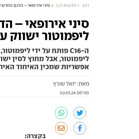
רכב
חדשות רכב
סיני אירופאי – הדגם החדש 
סיני אירופאי – ה
ליפמוטור ישווק ע
ה-C16 פותח על ידי ליפמו
ליפמוטור, אבל מחוץ לסין ישו
אפשריות שמכין האיחוד האירו
מאת: יואל שורץ
פורסם 02.05.24
בקצרה: