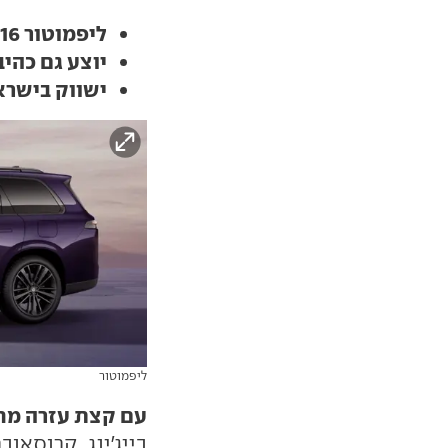
ליפמוטור C16 הוא קרוסאובר חשמלי, גדול וחדש
יוצע גם כהיב
ישווק בישראל 
ליפמוטור
עם קצת עזרה מח
בייג'ינג, קרוסאו