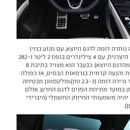
ותרה דומה לדגם היוצא, עם מנוע בנזין
מוגדש המוכר של היצרנית, עם 4 צילינדרים בנפח 2 ליטר ו-282
כ"ס (13 כ"ס יותר מהדגם היוצא). כבעבר הוא מצויד בתיבת 8
ת והנעה קדמית בגרסאות הבסיס, או כפולה
בבכירות, עם כושר גרירה דומה (כ-2.3 טון).פולקסווגן מבטיחה
ק במועד מתיחת הפנים לדגם החדש, אולם
 יהיה משמעותי החיזוק החשמלי (היברידי
).