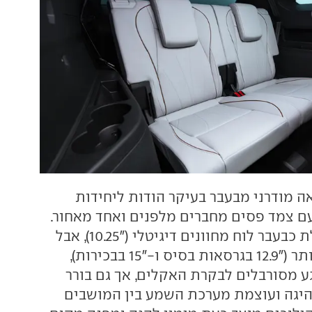
 מודרני מבעבר בעיקר הודות ליחידות
עם צמד פסים מחברים מלפנים ואחד מאחור.
סביבת הנהג כוללת כבעבר לוח מחוונים דיגיטלי ("10.25), אבל
מסך המגע גדול יותר ("12.9 בגרסאות בסיס ו-"15 בבכירות),
גע מסורבלים לבקרת האקלים, אך גם בורר
יגה ועוצמת מערכת השמע בין המושבים