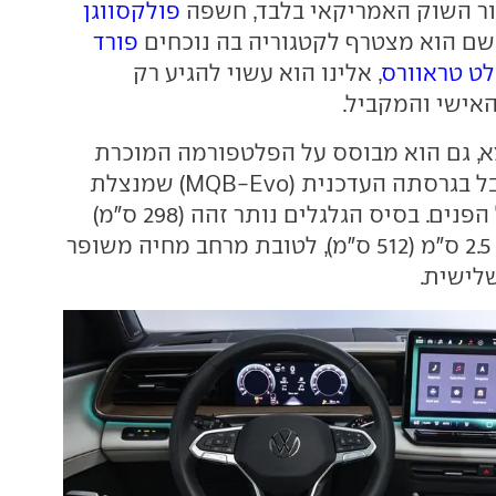
ור השוק האמריקאי בלבד, חשפה
פולקסווגן
שם הוא מצטרף לקטגוריה בה נוכחים
פורד
ט טראוורס
, אלינו הוא עשוי להגיע רק
האישי והמקביל.
א, גם הוא מבוסס על הפלטפורמה המוכרת
של פולקסווגן, אבל בגרסתה העדכנית (MQB-Evo) שמנצלת
טוב יותר את חלל הפנים. בסיס הגלגלים נותר זהה (298 ס"מ)
אבל לאורך נוספו 2.5 ס"מ (512 ס"מ), לטובת מרחב מחיה משופר
לישית.