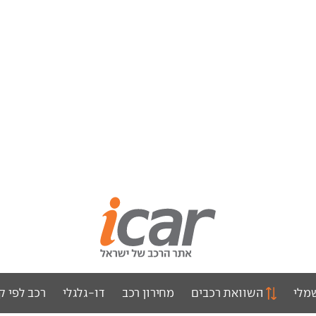
מלי
השוואת רכבים
מחירון רכב
דו-גלגלי
רכב לפי ק