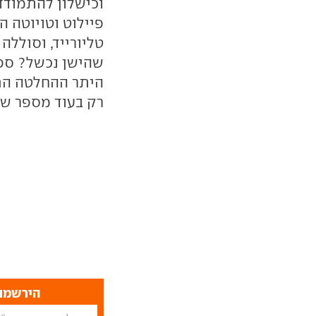
וכישלון להתמודד
פיילוט וטויוטה הי
טליורייד, וסוללה
שהישן נכשל? ספק 
היתר ההחלטה התמ
רק בעוד מספר שנ
הירשמו 