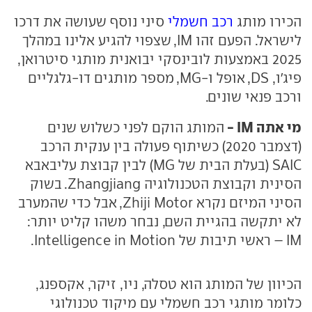
הכירו מותג
רכב חשמלי
סיני נוסף שעושה את דרכו
לישראל. הפעם זהו IM, שצפוי להגיע אלינו במהלך
2025 באמצעות לובינסקי יבואנית מותגי סיטרואן,
פיג'ו, DS, אופל ו-MG, מספר מותגים דו-גלגליים
ורכב פנאי שונים.
מי אתה IM -
המותג הוקם לפני כשלוש שנים
(דצמבר 2020) כשיתוף פעולה בין ענקית הרכב
SAIC (בעלת הבית של MG) לבין קבוצת עליבאבא
הסינית וקבוצת הטכנולוגיה Zhangjiang. בשוק
הסיני המיזם נקרא Zhiji Motor, אבל כדי שהמערב
לא יתקשה בהגיית השם, נבחר משהו קליט יותר:
IM – ראשי תיבות של Intelligence in Motion.
הכיוון של המותג הוא טסלה, ניו, זיקר, אקספנג,
כלומר מותגי רכב חשמלי עם מיקוד טכנולוגי