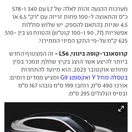
מערכות ההנעה זהות לאלה של L7 עם 340 ו-578
כ"ס והתאוצה ל-100 פחות זריזה עם "רק" 6.5 או
4.5 שניות בהתאם להספק. יש שלוש סוללות
אפשריות (77, 90 ו-100 קוט"ש) והטווח נע בין 510-
625 ק"מ על-פי התקן הסיני המתירני.
קרוסאובר-קופה בינוני, LS6 -
זה המצטרף החדש
ביותר להיצע אשר הוצג בקיץ שחלף, ונמכר בסין
מחודש אוקטובר 2023. הוא מיועד להתחרות
בטסלה מודל Y
ואקספנג G9
ומציע ממדים דומים:
אורכו 490 ס"מ, רוחבו 199 ס"מ גובהו 167 ס"מ
ובסיס הגלגלים 295 ס"מ.