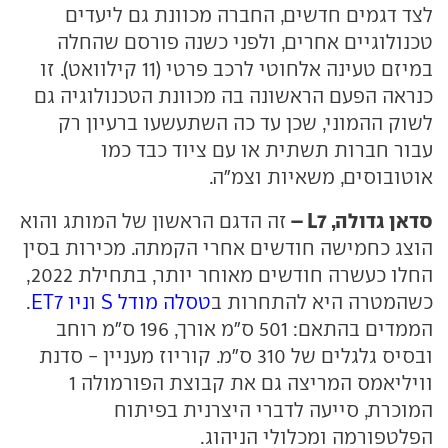
לצד דגמים חדשים, החברה מכוונת גם ליעדים
טכנולוגיים אחרים, ולפני כשנה פורסם שהחלה
במיזם טעינה אלחוטי לרכב פרטי (11 קילוואט). זו
כנראה הפעם הראשונה בה מכוונת הטכנולוגיה גם
לשוק ההמוני, שכן עד כה השתעשעו ברעיון רק
עבור חברות תשתית או עם ציוד כבד כמו
אוטובוסים, משאיות וצמ"ה.
סדאן גדולה, L7 –
זה הדגם הראשון של המותג והוא
הוצג כחמישה חודשים אחרי הקמתה. מכירות בסין
החלו כעשרה חודשים מאוחר יותר, בתחילת 2022,
כשהמטרה היא להתחרות ב
טסלה מודל S
ו
ניו ET7
.
הממדים בהתאם: 501 ס"מ אורך, 196 ס"מ רוחב
ובסיס גלגלים של 310 ס"מ. קוריוז מעניין - סדנת
וויליאמס המריצה גם את קבוצת הפורמולה 1
המוכרת, סייעה לדברי היצרנית בפיתוח
הפלטפורמה ומכלולי הניהוג.