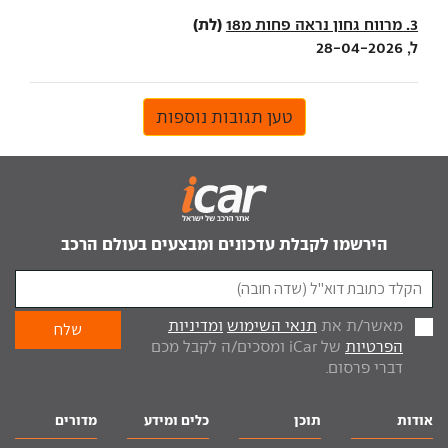
(לת)
3. מרווח גחון נראה פחות מ18
ל, 28-04-2026
טען תגובות נוספות
הירשמו לקבלת עדכונים ומבצעים בעולם הרכב
מאשר/ת את
תנאי השימוש
ומדיניות
הפרטיות
של iCar ומסכים/ה לקבל מכם
דברי פרסום.
אודות
תוכן
כלים ומידע
מדורים