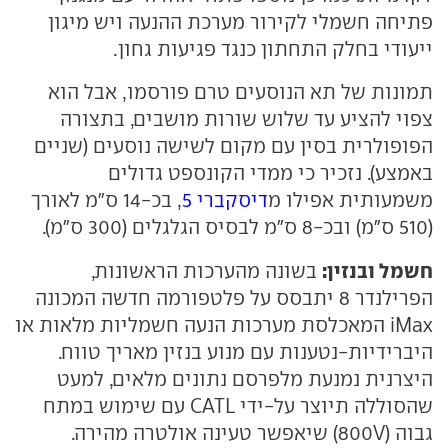
פתיחה חשמלי לקירור מערכת ההנעה ויש מיגון
ייעודי בחלק התחתון כנגד פגיעות גחון.
תמונות של תא הנוסעים טרם פורסמו, אבל הוא
צפוי להציע עד שלוש שורות מושבים, בתצורה
הפופולרית בסין עם מקום לשישה נוסעים (שניים
באמצע). נזכיר כי ממדי הקונספט גדולים
משמעותית אפילו מ
דיסקברי 5
, בכ-14 ס"מ לאורך
(510 ס"מ) ובכ-8 ס"מ לבסיס הגלגלים (300 ס"מ).
חשמל ובנזין:
בשונה מהערכות הראשונות,
הפרילנדר 8 יתבסס על פלטפורמה חדשה המכונה
iMax המאכלסת מערכות הנעה חשמליות מלאות או
היברידיות-נטענות עם מנוע בנזין מאריך טווח.
היצרנית נמנעת מלפרסם נתונים מלאים, למעט
שהסוללה תיוצר על-ידי CATL עם שימוש במתח
גבוה (800V) שיאפשר טעינה אולטרה מהירה.