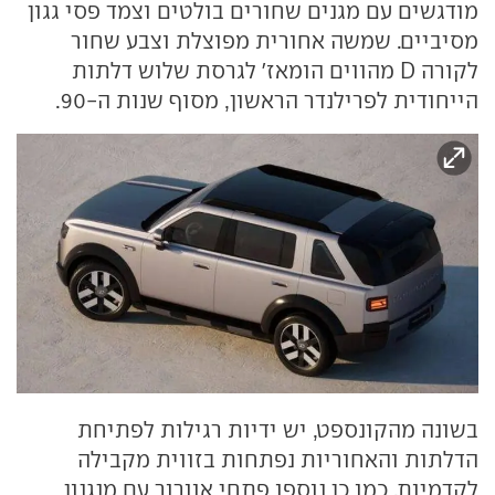
מודגשים עם מגנים שחורים בולטים וצמד פסי גגון
מסיביים. שמשה אחורית מפוצלת וצבע שחור
לקורה D מהווים הומאז' לגרסת שלוש דלתות
הייחודית לפרילנדר הראשון, מסוף שנות ה-90.
בשונה מהקונספט, יש ידיות רגילות לפתיחת
הדלתות והאחוריות נפתחות בזווית מקבילה
לקדמיות. כמו כן נוספו פתחי אוורור עם מנגנון