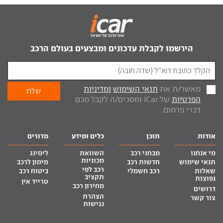
הירשמו לקבלת עדכונים ומבצעים בעולם הרכב
מאשר/ת את
תנאי השימוש
ומדיניות
הפרטיות
של iCar ומסכים/ה לקבל מכם
דברי פרסום.
אודות
תוכן
כלים ומידע
מדורים
מי אנחנו
מבחני רכב
השוואת
ליסינג
מכוניות
תנאי שימוש
חדשות רכב
מימון לרכב
רכב לפי
שאלות
רכב חשמלי
ביטוח רכב
תקציב
נפוצות
טרייד אין
מחירון רכב
דרושים
הצהרת
צור קשר
נגישות