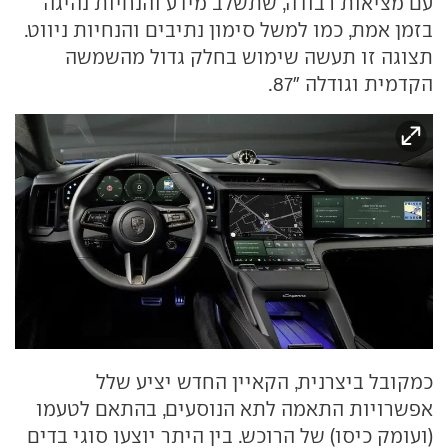
עם מציאות רבודה, שתשלב מידע והנחיות נהיגה
בזמן אמת, כמו למשל סימון נתיבים והנחיות ניווט.
תצוגה זו תעשה שימוש בחלק גדול מהשמשה
הקדמית וגודלה "87.
כמקובל ביצרנית, הקאיין החדש יציע שלל
אפשרויות התאמה לתא הנוסעים, בהתאם לטעמו
(ועומק כיסו) של הרוכש. בין היתר יוצעו סוגי בדים