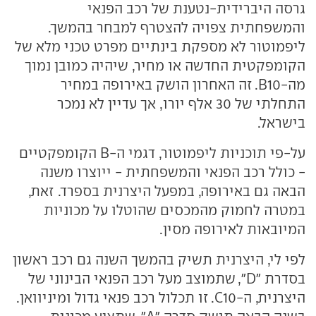
גרסה היברידית-נטענת של רכב הפנאי
והמשפחתית צפויה להצטרף למבחר בהמשך.
ליפמוטור לא מספקת בינתיים מפרט טכני מלא של
הקומפקטית החדשה או מחיר, שיהיה כמובן נמוך
מה-B10. זה האחרון הושק באירופה במחיר
התחלתי של 30 אלף יורו, אך עדיין לא נמכר
בישראל.
על-פי תוכניות ליפמוטור, דגמי ה-B הקומפקטיים
- כולל רכב הפנאי והמשפחתית - ייוצרו משנה
הבאה גם באירופה, במפעל היצרנית בספרד. זאת,
במטרה לחמוק מהמכסים שהוטלו על מכוניות
המיובאות לאירופה מסין.
לפי לי, היצרנית תשיק בהמשך השנה גם רכב ראשון
בסדרת "D", שתמוצב מעל רכב הפנאי הבינוני של
היצרנית, ה-C10. זו תכלול רכב פנאי גדול ומיניוואן.