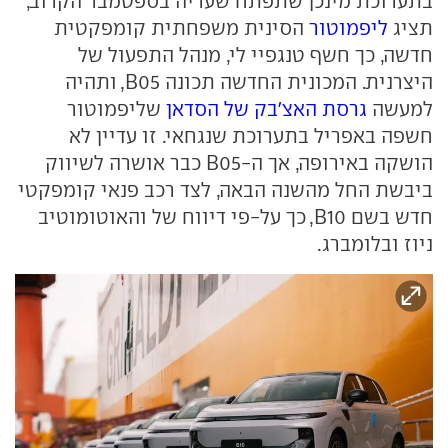
בתערוכת מינכן שתפתח שעריה בספטמבר הקרוב,
תציג
ליפמוטור
הסינית משפחתית קומפקטית
חדשה, כך חשף טנגפיי לי, מנהל התפעול של
היצרנית. המכונית החדשה תכונה B05, ותהיה
למעשה
גרסת האצ'בק של הסדאן
שליפמוטור
חשפה באפריל בתערוכת שנגחאי. זו עדיין לא
הושקה באירופה, אך ה-B05 כבר אושרה לשיווק
ביבשת החל מהשנה הבאה, לצד רכב פנאי קומפקטי
חדש בשם B10, כך על-פי דיווח של והאוטומוטיב
ניוז ובלומברג.