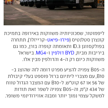
ליפמוטור, שמכוניותיה משווקות באירופה בתמיכת
קונצרן סטלנטיס (
פיז'ו
-
פיאט
-קרייזלר), תתחרה
בפולקסווגן ID.3 ותאומתה קופרה בורן, כמו גם
ביריבות מבית,
BYD דולפין
ו-
MG4
. בישראל
משווקות כיום רק ה-4 והדולפין מבין אלו.
ה-B05 צפויה להציע מפרט דומה לזה שהוצג ב-
B10, עם מצברי ליתיום ברזל פוספט בעלי קיבולת
של 56 או 67 קוט"ש. ל-B10 עם המצבר הגדול טווח
של 434 ק"מ, וה-B05 צפויה לשפר זאת תודות
למשקל עצמי נמוך יותר ומבנה אווירודינמי משופר.