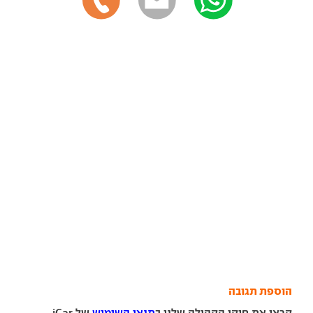
הוספת תגובה
קראו את חוקי הקהילה שלנו ב
תנאי השימוש
של iCar