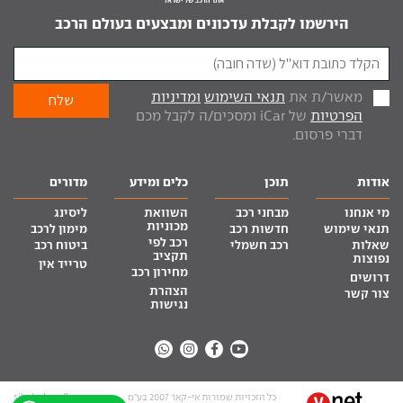
הירשמו לקבלת עדכונים ומבצעים בעולם הרכב
מאשר/ת את
תנאי השימוש
ומדיניות
הפרטיות
של iCar ומסכים/ה לקבל מכם
דברי פרסום.
אודות
תוכן
כלים ומידע
מדורים
מי אנחנו
מבחני רכב
השוואת
ליסינג
מכוניות
תנאי שימוש
חדשות רכב
מימון לרכב
רכב לפי
שאלות
רכב חשמלי
ביטוח רכב
תקציב
נפוצות
טרייד אין
מחירון רכב
דרושים
הצהרת
צור קשר
נגישות
כל הזכויות שמורות אי-קאר 2007 בע”מ
site by tq.soft