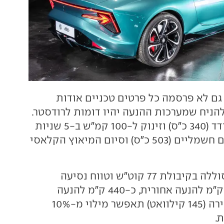
M גם לא פרסמה כל פרטים טכניים אודות
להניח שמערכות ההנעה יהיו דומות לרודסטר.
עם מנוע אחורי בודד (340 כ"ס) וזינוק ל-100 קמ"ש ב-5 שניות
או עם צמד מנועים חשמליים (503 כ"ס) וסיום המיאוץ הקלאסי
לשתי הגרסאות סוללה בקיבולת 77 קוט"ש וטווח נסיעה
תיאורטי של 505 ק"מ להנעה אחורית, כ-440 ק"מ להנעה
כפולה. טעינה מהירה (145 קילוואט) תאפשר מילוי מ-10%