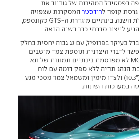
 בפסטיבל המהירות של גודווד את
רודסטר
המסקרנת שצפויה
לנחות כאן בתחילת השנה. בינתיים מוגדרת ה-GTS כקונספט,
גיע לייצור סדרתי כבר בשנה הבאה.
בדל בעיקר בפרופיל, עם גג גבוה יחסית בחלק
שר לדברי היצרנית תוספת צמד מושבים
(צנועים) מאחור. MG לא מפרסמת בינתיים תמונות של תא
בת הנהג תהיה ללא ספק דומה עם לוח
מחוונים דיגיטלי ("10.3) ולצדו מימין ומשמאל צמד מסכי מגע