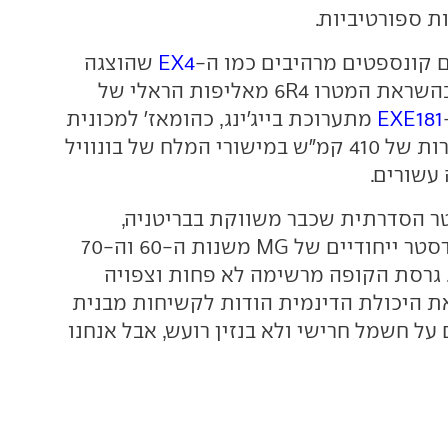
 ספורטיביות.
 קונספטים מרהיבים כמו ה-
EX4
שהוצגה
בגודווד אשתקד בהשראת המטרו 6R4 מאליפות הראלי של
EXE181
מתערוכת בייג'ינג, כהומאז' למכונית
שקבעה שיא מהירות של 410 קמ"ש במישורי המלח של בונוויל
עשורים.
ר הסדרתית שכבר משווקת בבריטניה,
וקורצת לדגמי רודסטר ייחודיים של MG משנות ה-60 וה-70
גרסת הקופה מרשימה לא פחות וצפויה
את היכולת הדינמית הודות לקשיחות מבנית
 על חשמל חרישי ולא בנזין רועש, אבל אנחנו