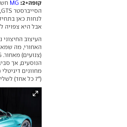
קופה+2:
MG
חשפה
הסייברסטר GTS, גרסת קופה ל
אבל היא צפויה לה
העיצוב החיצוני נ
האחורי, מה שמאפ
הנוסעים, אך סבי
("7 כל אחד) לשליטה במערכות השונות.