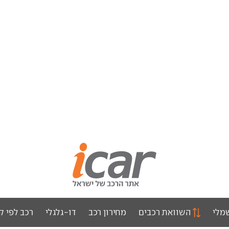
מלי
השוואת רכבים
מחירון רכב
דו-גלגלי
רכב לפי ק