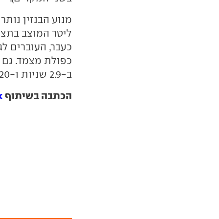
כעבר, העוברים לג
ב-2.9 שניות ו-320 קמ"ש מרביים.
הכתבה בשיתוף
k