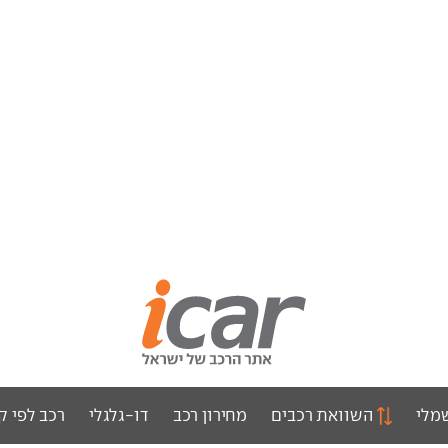
מלי
השוואת רכבים
מחירון רכב
דו-גלגלי
רכב לפי ק