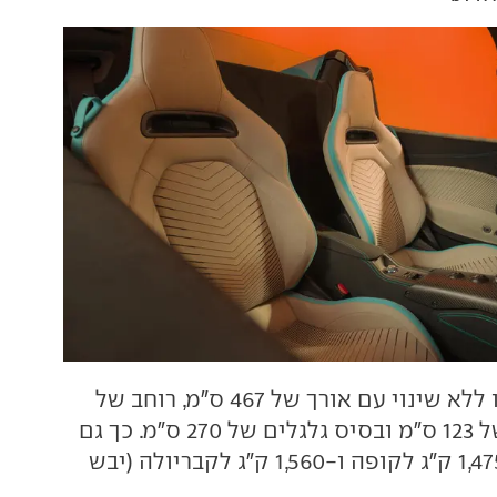
גם הממדים נותרו ללא שינוי עם אורך של 467 ס"מ, רוחב של
196.5 ס"מ, גובה של 123 ס"מ ובסיס גלגלים של 270 ס"מ. כך גם
המשקל העצמי, 1,475 ק"ג לקופה ו-1,560 ק"ג לקבריולה (יבש