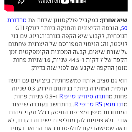
שיא אחרון:
במקביל פולקסווגן שלחה את
מהדורת
50
, הגרסה הקיצונית והחזקה ביותר לגולף GTI
הנוכחית, לקבוע שיא הקפה בנורבורגרינג. עם בני
לויכטר, נהג הניסוי המפורסם של היצרנית שחתום
על שורת שיאים, קבעה המכונית הקומפקטית זמן
הקפה של 7 דקות ו-44.5 שניות, 1.6 שניות פחות
מזמן ההקפה שקבע שם לפני שנה בדיוק.
הוא גם מציב אותה כמשפחתית ביצועים עם הנעה
קדמית המהירה ביותר בגיהנום הירוק, 0.3 שניות
פחות מ
הונדה סיוויק טייפ R
ו-0.9 שניות פחות
מ
רנו מגאן RS טרופי R
. בהתחשב בעובדה שייצור
המתחרות מיפן ומצרפת הופסק בגלל תקני זיהום
אוויר ולא צפויות להן מחליפות ישירות בקרוב, לא
נראה שמישהו יקח לוולפסבורג את התואר בעתיד