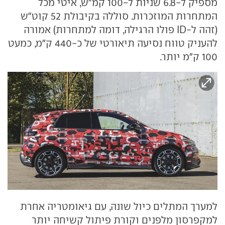
מספיק ל-6.8 שניות ל-100 קמ"ש, איטי מכל
המתחרות המוזכרות. סוללה בקיבולת 52 קוט"ש
(זהה ל-ID פולו הרגילה, דומה למתחרות) אמורה
להעניק טווח נסיעה תיאורטי של כ-440 ק"מ, כמעט
100 ק"מ יותר.
למערך המתלים כיול שונה, עם גיאומטריה אחרת
למקפרסון מלפנים וקורת פיתול קשיחה יותר