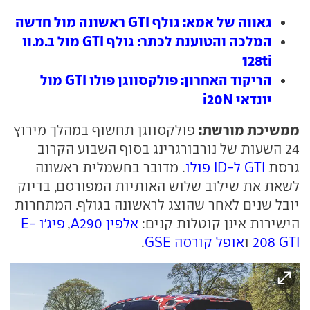
גאווה של אמא: גולף GTI ראשונה מול חדשה
המלכה והטוענת לכתר: גולף GTI מול ב.מ.וו
128ti
הריקוד האחרון: פולקסווגן פולו GTI מול
יונדאי i20N
ממשיכת מורשת:
פולקסווגן תחשוף במהלך מירוץ
24 השעות של נורבורגרינג בסוף השבוע הקרוב
גרסת
GTI ל-ID פולו
. מדובר בחשמלית ראשונה
לשאת את שילוב שלוש האותיות המפורסם, בדיוק
יובל שנים לאחר שהוצג לראשונה בגולף. המתחרות
הישירות אינן קוטלות קנים:
אלפין A290
,
פיג'ו E-
208 GTI
ו
אופל קורסה GSE
.