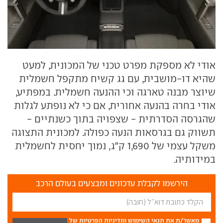
אודי לא מספקת מפרט טכני של המכונית, למעט
שהיא דו-מושבית, עם גג קשיח מתקפל חשמלית
שיוצר מבנה טארגה וכי ההנעה חשמלית. במפתיע,
אודי בחרה בהנעה אחורית, אם כי לא נופתע לגלות
שהגרסה הסדרתית - שצפויה בתוך כשנתיים -
תשווק גם בגרסאות הנעה כפולה. למכונית התצוגה
משקל עצמי של 1,690 ק"ג, נמוך יחסית לחשמלית
במידותיה.
הירשמו לקבלת עדכונים ומבצעים בעולם הרכב
מאשר/ת את
תנאי השימוש
ומדיניות הפרטיות
של