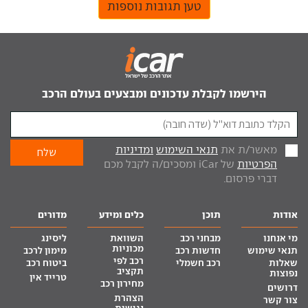
טען תגובות נוספות
הירשמו לקבלת עדכונים ומבצעים בעולם הרכב
מאשר/ת את
תנאי השימוש
ומדיניות
הפרטיות
של iCar ומסכים/ה לקבל מכם
דברי פרסום.
אודות
תוכן
כלים ומידע
מדורים
מי אנחנו
מבחני רכב
השוואת
ליסינג
מכוניות
תנאי שימוש
חדשות רכב
מימון לרכב
רכב לפי
שאלות
רכב חשמלי
ביטוח רכב
תקציב
נפוצות
טרייד אין
מחירון רכב
דרושים
הצהרת
צור קשר