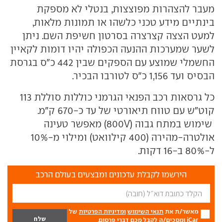
מעבר להצהרות מפוצצות, בנטלי לא מספקת
בינתיים מידע טכני כלשהו או תמונות מלאות,
למעט הצצה קצרצרה בסרטון חשיפת השם. ניתן
לשער שמערכות ההנעה הכפולה יהיו דומות לקאיין
החשמלי שמוצע עם הספקים שבין 442 כ"ס בגרסת
הבסיס ועד 1,156 כ"ס לטורבו הבכיר.
כל גרסאות רכב הפנאי הגרמני כוללות סוללת 113
קוט"ש עם טווח תיאורטי של עד כ-670 ק"מ.
שימוש במתח גבוה (800V) מאפשר טעינה
אולטרה-מהירה (400 קילוואט) ומילוי מ-10%
ל-80% ב-16 דקות.
הירשמו לקבלת עדכונים ומבצעים בעולם הרכב
מאשר/ת את
תנאי השימוש
ומדיניות הפרטיות
של
iCar ומסכים/ה לקבל מכם דברי פרסום.