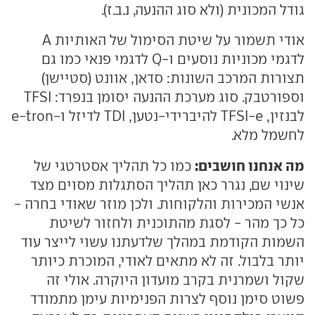
גודל המכונית (ולא סוג ההנעה, נ.ב.ז).
אודי תשמור על שיטת הסימול של האותיות A
לדגמי מכוניות נוסעים ו-Q לדגמי פנאי כמו גם
תצורות המרכב השונות: סדאן, אוונט (סטיישן)
וספורטבק. סוג מערכת ההנעה יסומן בנפרד: TFSI
לבנזין, TFSI-e להיברידי-נטען, TDI לדיזל ו-e-tron
לחשמל מלא.
מה אנחנו חושבים:
כמו כל תהליך אסטרטגי של
שינוי שם, נגרר כאן תהליך הסתגלות מסוים מצד
אנשי המכירות והלקוחות. ולכן מוזר שאודי בחרה -
כל כך מהר - לסגת מהתוכנית ולחזור לשיטת
השמות הקודמת במהלך שלדעתנו עשוי לייצר עוד
יותר בלבול. זה לא מתאים לאודי, המוכרת כיותר
שקול ושמרנית בקרב מועדון היוקרה. אולי זה
פשוט סימן נוסף לצרות הפנימיות עימן מתמודד