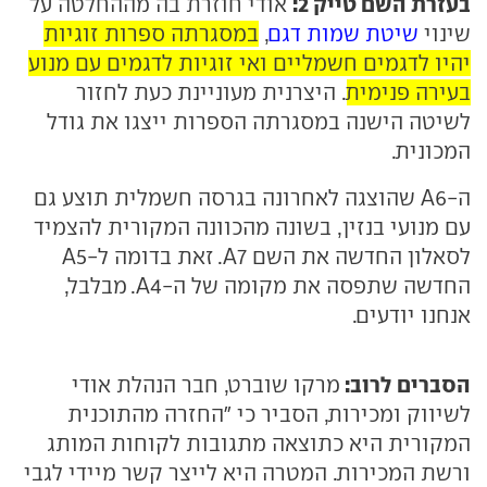
בעזרת השם טייק 2:
אודי חוזרת בה מההחלטה על
שינוי
שיטת שמות דגם
,
במסגרתה ספרות זוגיות
יהיו לדגמים חשמליים ואי זוגיות לדגמים עם מנוע
בעירה פנימית
. היצרנית מעוניינת כעת לחזור
לשיטה הישנה במסגרתה הספרות ייצגו את גודל
המכונית.
ה-A6 שהוצגה לאחרונה בגרסה חשמלית תוצע גם
עם מנועי בנזין, בשונה מהכוונה המקורית להצמיד
לסאלון החדשה את השם A7. זאת בדומה ל-A5
החדשה שתפסה את מקומה של ה-A4. מבלבל,
אנחנו יודעים.
הסברים לרוב:
מרקו שוברט, חבר הנהלת אודי
לשיווק ומכירות, הסביר כי "החזרה מהתוכנית
המקורית היא כתוצאה מתגובות לקוחות המותג
ורשת המכירות. המטרה היא לייצר קשר מיידי לגבי