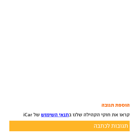
הוספת תגובה
קראו את חוקי הקהילה שלנו ב
תנאי השימוש
של iCar
תגובות לכתבה