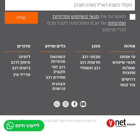
מאשר/ת את
תנאי השימוש
ומדיניות
הפרטיות
של iCar ומסכים/ה לקבל מכם
דברי פרסום.
אודות
תוכן
כלים ומידע
מדורים
מי אנחנו
מבחני רכב
השוואת
ליסינג
מכוניות
תנאי שימוש
חדשות רכב
מימון לרכב
רכב לפי
שאלות
רכב חשמלי
ביטוח רכב
תקציב
נפוצות
טרייד אין
מחירון רכב
דרושים
הצהרת
צור קשר
נגישות
כל הזכויות שמורות אי-קאר 2007 בע”מ
site by tq.soft
לייעוץ חינם