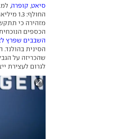
סיאט
,
קופרה
, למב
החולף: 3
מזהירה כי תתקשה
הכספים הנוכחית,
השבבים שפרץ לא
הסינית בהולנד. ה
שהכריזה על הגבל
לגרום לעצירת ייצ