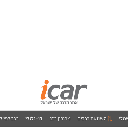
מלי
השוואת רכבים
מחירון רכב
דו-גלגלי
רכב לפי ק