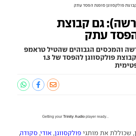
קבוצת פולקסווגן סופגת הפסד עתק
רשה): גם קבוצת
הפסד עתק
שה והמכסים הגבוהים שהטיל טראמפ
על מכוניות מיובאות, גררו את קבוצת פולקסווגן להפסד של 1.3
פטימית
Getting your
Trinity Audio
player ready...
, שכוללת את מותגי
פולקסווגן
,
אודי
,
סקודה
,