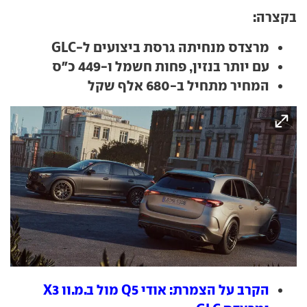
בקצרה:
מרצדס מנחיתה גרסת ביצועים ל-GLC
עם יותר בנזין, פחות חשמל ו-449 כ"ס
המחיר מתחיל ב-680 אלף שקל
הקרב על הצמרת: אודי Q5 מול ב.מ.וו X3