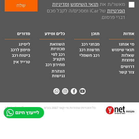
מאשר/ת את
תנאי השימוש
ומדיניות
הפרטיות
של iCar ומסכים/ה לקבל מכם
דברי פרסום.
אודות
תוכן
כלים ומידע
מדורים
מי אנחנו
מבחני רכב
השוואת
ליסינג
מכוניות
תנאי שימוש
חדשות רכב
מימון לרכב
רכב לפי
שאלות
רכב חשמלי
ביטוח רכב
תקציב
נפוצות
טרייד אין
מחירון רכב
דרושים
הצהרת
צור קשר
נגישות
כל הזכויות שמורות אי-קאר 2007 בע”מ
site by tq.soft
לייעוץ חינם