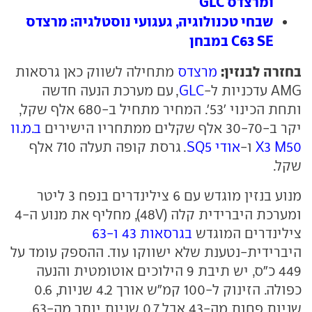
ומרצדס GLC
שבחי טכנולוגיה, געגועי נוסטלגיה: מרצדס
C63 SE במבחן
בחזרה לבנזין:
מרצדס
מתחילה לשווק כאן גרסאות
AMG עדכניות ל-
GLC
, עם מערכת הנעה חדשה
ותחת הכינוי '53'. המחיר מתחיל ב-680 אלף שקל,
יקר ב-30-70 אלף שקלים ממתחריו הישירים
ב.מ.וו
X3 M50
ו-
אודי SQ5
. גרסת קופה תעלה 710 אלף
שקל.
מנוע בנזין מוגדש עם 6 צילינדרים בנפח 3 ליטר
ומערכת היברידית קלה (48V), מחליף את מנוע ה-4
צילינדרים המוגדש
בגרסאות 43 ו-63
היברידית-נטענת שלא ישווקו עוד. ההספק עומד על
449 כ"ס, יש תיבת 9 הילוכים אוטומטית והנעה
כפולה. הזינוק ל-100 קמ"ש אורך 4.2 שניות, 0.6
שניות פחות מה-43 אבל 0.7 שניות יותר מה-63.