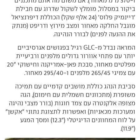
ו-370 מ"מ מאחור). אם משום מה אתם מתכננים
ביקור במסלול, מומלץ לשקול שדרוג עם חבילת
'דיינמיק פלוס' (24 אלף שקל) הכוללת דיפרנציאל
מוגבל החלקה מאחור ומצב מירוץ ודריפט (מנתק
את ההנעה לפנים) לבורר הנהיגה.
המראה נבדל מ-GLC רגיל בפגושים אגרסיביים
יותר עם פתחי אוורור גדולים מלפנים ורביעיית
מפלטים מאחור, סבכת פאן-אמריקנה וחישוקי "20
עם צמיגי 265/45 מלפנים ו-295/40 מאחור.
סביבת הנהג כוללת מושבים קדמיים עם תמיכה
משופרת (מתכוונים חשמלית עם חימום), הגה
מצופה אלקנטרה עם צמד חוגות (בורר מצבי נהיגה
ומערכות מכאניות) ואפשרות לתצוגת נתוני "אקשן"
על לוח המחוונים הדיגיטלי ("12.3) ומסך המגע
("11.9).