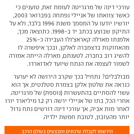
עורכי דינה של מרגריטה לעומת זאת, טוענים כי
כאשר צוואתו של אניילי נפתחה בפברואר 2003,
יורשיו יודעו על המסמך משנת 1996 בלבד, ולא על
התיקון שבוצע בכתב יד ב-1998. כתוצאה מכך,
אלמנתו מארלה קאראצ'ולו העבירה כ-25%
מהאחזקות בדצמברה לאלקן, ובכך איפשרה לו
להשיג רוב בחברה. לטענתם, מארלה הייתה אמורה
לשמור לעצמה את הנתח שיועד לאדוארדו.
מבולבלים? נתחיל בכך שקרב הירושה לא יערער
כנראה את שלטון אלקן בצמרת סטלנטיס, אך הוא
עשוי להסתיים בהתעשרות (נוספת) של מרגריטה.
אחרי הכל, בתו של אניילי ירשה רק 1.2 מיליארד יורו
לאחר מות אביה, אך עורכי דינה דורשים נתח גדול
יותר מהעזבון, לטובת חמשת ילדיה.
הירשמו לקבלת עדכונים ומבצעים בעולם הרכב