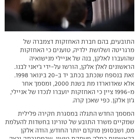
התובעים, בהם חברת האחזקות דצמברה של
מרגריטה ושלושת ילדיה, טוענים כי האחזקות
שהועברו לאלקן, בנה של אניילי מנישואיה
הראשונים לאלן אלקן, הורשו על-ידי ג'יאני לבנו.
זאת בנספח שנכתב בכתב יד ב-20 בינואר 1998.
אלא שאדוארדו מת בשנת 2000, ומסמך אחר
מ-1996 ציין כי האחזקות יועברו לנכדו של אניילי,
ג'ון אלקן. כפי שאכן קרה.
המסמך החדש התגלה במסגרת חקירה פלילית
שמקיים משרד התובע של טורינו בחשדות להעלמת
מס, ושבסופן מוקדם יותר החודש, הודה אלקן
בהאשמות כחלק מעסקת טיעון, שבמסגרתה ירצה