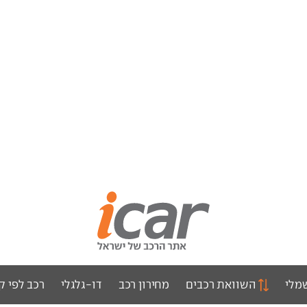
מלי
השוואת רכבים
מחירון רכב
דו-גלגלי
רכב לפי ק