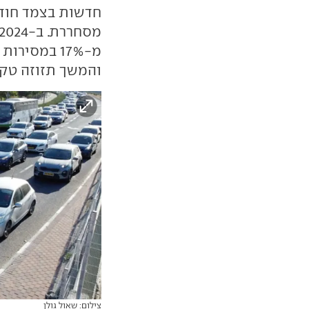
חדשות בצמד חוד
מ-17% במסי
והמשך תזוזה טקט
צילום: שאול גולן