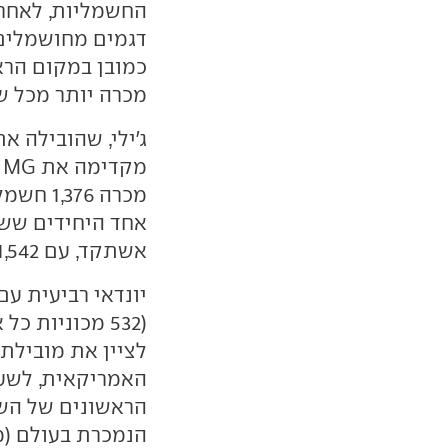
החשמליות, לאחר 
דגמים מחושמלים (
כמובן במקום הרא
מכרה יותר מכל שאר מו
מכרה 76
אחד היחידים שש
אשתקד, עם 1,542 מכוניות מתחילת ינואר (7+).
לציין את מובילת
האמריקאית, לשעב
הראשונים של הש
הנמכרת בעולם (מודל Y) רק 356 מכוני