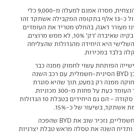
יונדאי, המובילה הנצחית, מסרה אמנם למעלה מ-9,000 כלי
רכב חדשים, אך מול כ-13 אלף בתקופה המקבילה אשתקד זהו
ו מעורר דאגה, בהחלט מטריד את העומדים
בראש המותג. גם בקיה שאיבדה 'רק' 10%, לא ממש מרוצים.
השלישי היא היחידה מהגדולות שהצליחה
קלה בלבד במכירות.
שייה הפותחת עשוי לחמוק ממנה כבר
בחודש הקרוב. שכן BYD הסינית-חשמלית, עם רכב השנה
20 (אטו 3), רחוקה ממנה רק במעט, תוך שהיא סוגרת
בהדרגה את הפער העומד כעת על פחות מ-300 מכוניות.
הסינים - יחד עם סקודה - הם גם היחידים בטבלת 10 הגדולות
 אשתקד, בשיעור של כ-15%.
ואם כבר סיניים וחשמליים, נזכיר שוב את BYD שהפכה
ותדיח השנה את טסלה מראש טבלת יצרניות