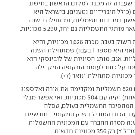
שעברה זה מכבר למקום הראשון בחישוב
כולל היברידיים נטענים). בישראל היא
שון במכירות חשמליות, ומתחילת השנה
תגי החשמליות גם יחד, 5,290 מכוניות.
ג'ילי, שהובילה את השוק בעבר, מכרה 1,626 מכוניות, והיא
מקדימה את MG (אף היא מספר 1 בעבר) שמתחילת השנה
1,3 חשמליות. אגב, מותג הסיניות של לובינסקי הוא
מר על כוחו לעומת התקופה המקבילה
יונדאי רביעית עם 820 חשמליות ומקדימה את אורה ואקספנג
(532 מכוניות כל אחת) וקיה עם 504 מכוניות. ואי אפשר מבלי
 המהפיכה החשמלית בעולם, טסלה
ר הכוח המוביל בשוק המקומי. בחודשיים
נה מסרה החברה עם המכונית החשמלית
ות חדשות.