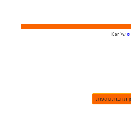
ש
של iCar
 תגובות נוספות