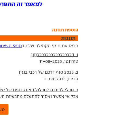
למאמר זה התפרסמו 26 ת
הוספת תגובה
תגובות
קראו את חוקי הקהילה שלנו ב
תנאי השימו
1. הכככככככככככככככןןןן
טורונטו, 11-08-2025
2. 2035 סוף דרכם של רכבי בנזין
קביבו, 11-08-2025
3. מבלי להיכנס למכלול האינטרסים של יצרני מנועי הבעירה
אבל אי אפשר ואסור להתעלם מהבעיות העובדתיות
טען