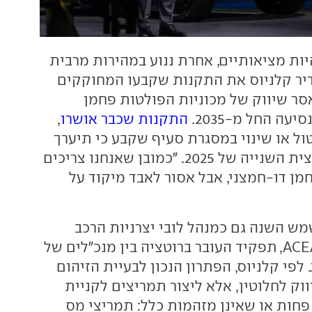
יות מציאותיים, אחרת ננוע במהירות מרבית
גדיר קלניוס את התקנות שקבעו המחוקקים
אסר שיווק של מכוניות הפולטות פחמן
עה החל מ-2035.
התקנות שכבר אושרו
,
טול או שינוי במסגרת סעיף שקבע כי תיערך
בחינה שלהן במחצית השנייה של 2025. "כמובן שאנחנו צריכים
ן דו-חמצני, אבל אסור לאבד מיקוד על
ש השנה גם כמנהל לובי יצרניות הרכב
האירופאיות, ה-ACEA, תפקיד העובר ברוטציה בין מנכ"לים של
 לפי קלניוס, הפתרון הנכון לבעיית הזיהום
וק לחלוטין, אלא ליצור תמריצים לקניית
פחות או שאינן מזהמות כלל: תמריצי מס