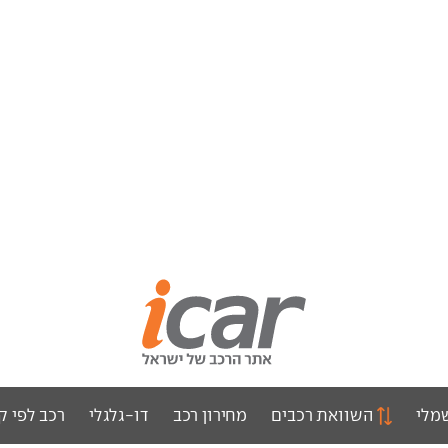
מלי
השוואת רכבים
מחירון רכב
דו-גלגלי
רכב לפי ק