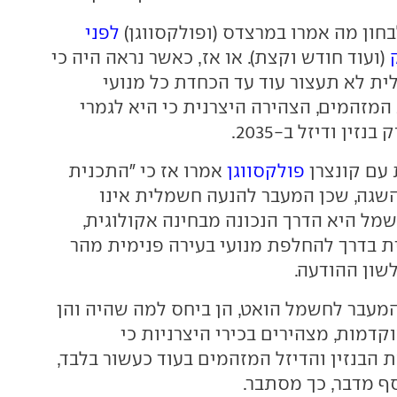
בחון מה אמרו במרצדס (ופולקסווגן)
לפני
(ועוד חודש וקצת). או אז, כאשר נראה היה כי
 לא תעצור עוד עד הכחדת כל מנועי
המזהמים, הצהירה היצרנית כי היא לגמרי
זין ודיזל ב-2035.
עם קונצרן
פולקסווגן
אמרו אז כי "התכנית
השגה, שכן המעבר להנעה חשמלית אינו
שמל היא הדרך הנכונה מבחינה אקולוגית,
ית בדרך להחלפת מנועי בעירה פנימית מהר
שון ההודעה.
מעבר לחשמל הואט, הן ביחס למה שהיה והן
דמות, מצהירים בכירי היצרניות כי
הבנזין והדיזל המזהמים בעוד כעשור בלבד,
ף מדבר, כך מסתבר.