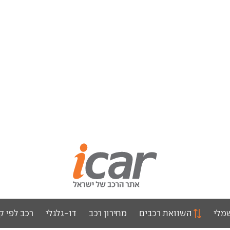
מלי
השוואת רכבים
מחירון רכב
דו-גלגלי
רכב לפי ק