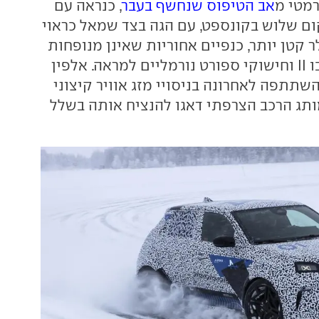
מטי מ
אב הטיפוס שנחשף בעבר
, כנראה עם
ם שלוש בקונספט, עם הגה בצד שמאל כראוי
ר קטן יותר, כנפיים אחוריות שאינן מנופחות
אה-לה רנו 5 טורבו II וחישוקי ספורט נורמליים למראה. אלפין
 השתתפה לאחרונה בניסויי מזג אוויר קיצוני
מותג הרכב הצרפתי דאגו להנציח אותה בשלל