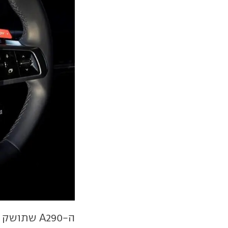
ה-A290 שת