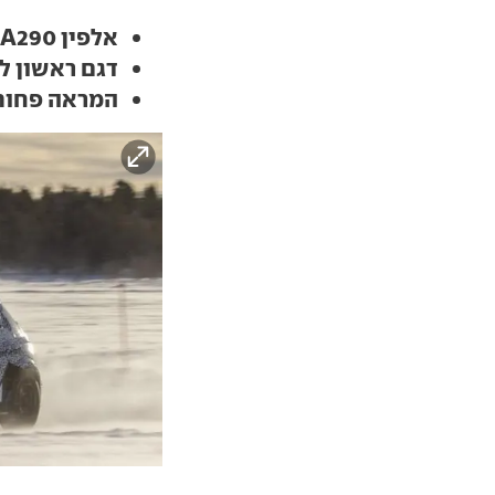
אלפין A290 תהיה קומפקטית לוהטת מבית צרפתי
דגם ראשון ליצרני
המראה פחות 