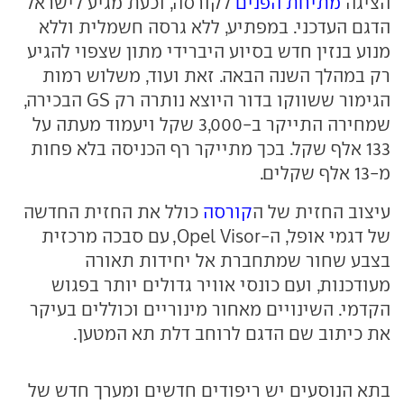
הציגה
מתיחת הפנים
לקורסה, וכעת מגיע לישראל
הדגם העדכני. במפתיע, ללא גרסה חשמלית וללא
מנוע בנזין חדש בסיוע היברידי מתון שצפוי להגיע
רק במהלך השנה הבאה. זאת ועוד, משלוש רמות
הגימור ששווקו בדור היוצא נותרה רק GS הבכירה,
שמחירה התייקר ב-3,000 שקל ויעמוד מעתה על
133 אלף שקל. בכך מתייקר רף הכניסה בלא פחות
מ-13 אלף שקלים.
עיצוב החזית של ה
קורסה
כולל את החזית החדשה
של דגמי אופל, ה-Opel Visor, עם סבכה מרכזית
בצבע שחור שמתחברת אל יחידות תאורה
מעודכנות, ועם כונסי אוויר גדולים יותר בפגוש
הקדמי. השינויים מאחור מינוריים וכוללים בעיקר
את כיתוב שם הדגם לרוחב דלת תא המטען.
בתא הנוסעים יש ריפודים חדשים ומערך חדש של