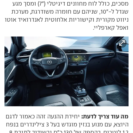
מסכים, כולל לוח מחוונים דיגיטלי ("7) ומסך מגע
שגדל ל-"10, שניהם עם חומרה משודרגת, מערכת
ניווט מקורית וקישוריות אלחוטית לאנדרואיד אוטו
ואפל קארפליי.
מה עוד צריך לדעת:
יחידת ההנעה זהה כאמור לדגם
היוצא, עם מנוע בנזין מוגדש בעל 3 צילינדרים בנפח
1.2 ליטרים, בהספק של 130 כ"ס ובשידוך לתיבת 8