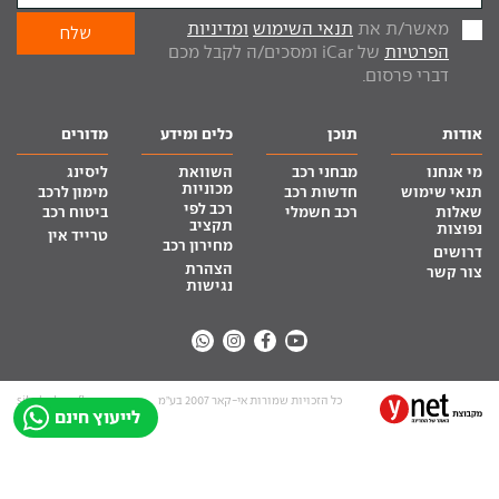
מאשר/ת את
תנאי השימוש
ומדיניות
הפרטיות
של iCar ומסכים/ה לקבל מכם
דברי פרסום.
אודות
תוכן
כלים ומידע
מדורים
מי אנחנו
מבחני רכב
השוואת
ליסינג
מכוניות
תנאי שימוש
חדשות רכב
מימון לרכב
רכב לפי
שאלות
רכב חשמלי
ביטוח רכב
תקציב
נפוצות
טרייד אין
מחירון רכב
דרושים
הצהרת
צור קשר
נגישות
כל הזכויות שמורות אי-קאר 2007 בע”מ
site by tq.soft
לייעוץ חינם