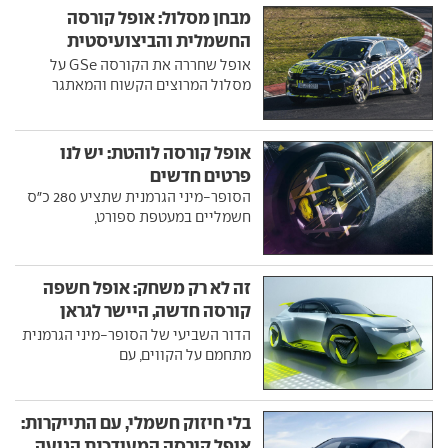
מבחן מסלול: אופל קורסה
החשמלית והביצועיסטית
בנורבורגרינג
אופל שחררה את הקורסה GSe על
מסלול המרוצים הקשוח והמאתגר
אופל קורסה לוהטת: יש לנו
פרטים חדשים
הסופר-מיני הגרמנית שתציע 280 כ"ס
חשמליים במעטפת ספורט,
זה לא רק משחק: אופל חשפה
קורסה חדשה, היישר לגראן
טוריזמו
הדור השביעי של הסופר-מיני הגרמנית
מתחמם על הקווים, עם
בלי חיזוק חשמלי, עם התייקרות:
אופל קורסה המעודכנת הגיעה