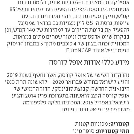
אופל קורסה מצוידת ב-6 כריות אוויר, בלימת חירום
אוטונומית מבוססת מצלמה הפעילה עד למהירות של 85
קמ"ש, תיקון סטיה מנתיב, זיהוי תמרורים והתרעת
עייפות. גרסת ה-GS ליין מצוידת גם ברדאר שמסוגל
להפעיל את בלימת החירום עד למהירות של 140 קמ"ש, וכן
בבקרת שיוט אדפטיבית וניטור שטחים מתים במראות.
המכונית זכתה בציון של 4 כוכבים מתוך 5 במבחן הריסוק
הפומבי של איגוד EuroNCAP.
מידע כללי אודות אופל קורסה
זהו הדור השישי של אופל קורסה, אשר נחשף בשנת 2019
והגיע לישראל בחודש פברואר 2020 - לראשונה תחת כנפי
היבואנית החדשה, קבוצת לובינסקי. הדור החמישי של
אופל קורסה הוצג לראשונה בתערוכת פריז 2014 והגיע
לישראל באפריל 2015. המכונית חלקה פלטפורמה
משותפת עם פיאט גרנדה פונטו.
קטגוריה:
מכוניות קטנות
תתי קטגוריות:
סופר מיני