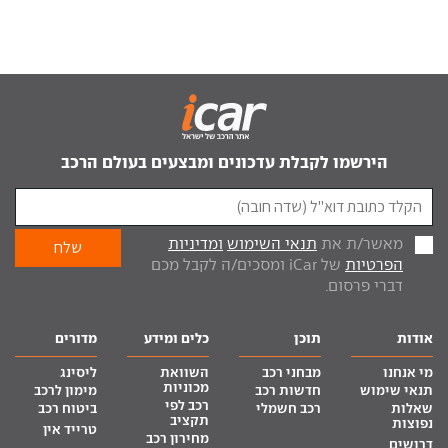
הירשמו לקבלת עדכונים ומבצעים בעולם הרכב
מאשר/ת את
תנאי השימוש
ומדיניות
הפרטיות
של iCar ומסכים/ה לקבל מכם
דברי פרסום.
אודות
תוכן
כלים ומידע
מדורים
מי אנחנו
מבחני רכב
השוואת
ליסינג
מכוניות
תנאי שימוש
חדשות רכב
מימון לרכב
רכב לפי
שאלות
רכב חשמלי
ביטוח רכב
תקציב
נפוצות
טרייד אין
מחירון רכב
דרושים