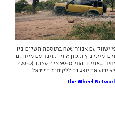
ר 110 טרופי ישווק עם אבזור שטח בתוספת תשלום. בין
ם, מגיני בוץ ומסנן אוויר מוגבה עם מיגון גם
לאבק (שנורקל). מחירו באנגליה החל מ-90 אלף פאונד (כ-420
לא ידוע אם יוצע גם ללקוחות בישראל.
The Wheel Networ