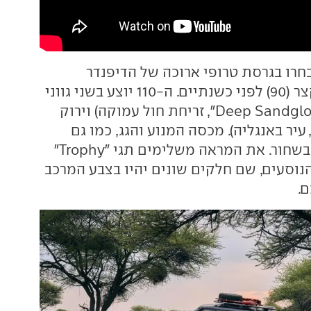
חרו בגרסת טרופי ארוכה של הדיפנדר
שהוצגה במרכב קצר (90) לפני כשנתיים. ה-110 יוצע בשני גווני
מרכב – צהוב ("Deep Sandglow", זריחת חול עמוקה) וירוק
זוויק (Keswick, עיר באנגליה). מכסה המנוע והגג, כמו גם
הגלגלים, צבועים בשחור. את המראה משלימים תגי "Trophy"
נוסעים, שם חלקים שונים יהיו בצבע המרכב
.