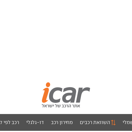
מלי
השוואת רכבים
מחירון רכב
דו-גלגלי
רכב לפי ק