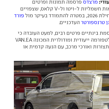
ודי:
מרצדס
פרסמה תמונות ופרטים
ראשונים על גרסאות חשמליות ל-ויטו ול-V קלאס, שצפויים
ד בעיקר מול
פורד
ן טרנספורטר
העדכניים.
מת בינתיים פרטים רבים, למעט העובדה כי
כבסיס תשמש פלטפורמה ייעודית ומודולרית המכונה VAN.EA
צורות ואורכי מרכב, עם הנעה קדמית או