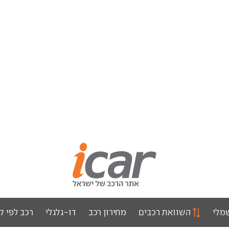
מלי
השוואת רכבים
מחירון רכב
דו-גלגלי
רכב לפי ק