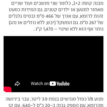
מבנה קופה 2+2, כלומר שני מושבים ועוד שניים
מאחור למטען או ילדים קטנים. גם המידות כמעט
זהות לרומא, עם אורך של 466 ס"מ ובסיס גלגלים
של 267 ס"מ. גם המשקל (יבש, ללא נוזלים או נהג)
נותר אף הוא ללא שינוי – 1,470 ק"ג .
מנוע V8 כפול מגדשים בנפח 3.9 ליטר, עבר בירושה
מהרומא, עם הספק גבוה ב-20 כ"ס ל-640, עם קו