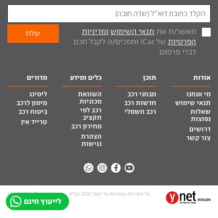
מאשר/ת את
תנאי השימוש
ומדיניות
הפרטיות
של iCar ומסכים/ה לקבל מכם
דברי פרסום.
אודות
תוכן
כלים ומידע
מדורים
מי אנחנו
מבחני רכב
השוואת
ליסינג
מכוניות
תנאי שימוש
חדשות רכב
מימון לרכב
רכב לפי
שאלות
רכב חשמלי
ביטוח רכב
תקציב
נפוצות
טרייד אין
מחירון רכב
דרושים
הצהרת
צור קשר
נגישות
כל הזכויות שמורות אי-קאר 2007 בע”מ
site by tq.soft
לייעוץ חינם