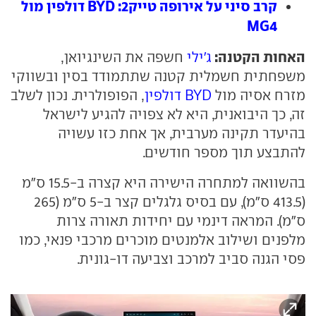
קרב סיני על אירופה טייק2: BYD דולפין מול
MG4
האחות הקטנה:
ג'ילי
חשפה את השינגיואן,
משפחתית חשמלית קטנה שתתמודד בסין ובשווקי
מזרח אסיה מול
BYD דולפין
, הפופולרית. נכון לשלב
זה, כך היבואנית, היא לא צפויה להגיע לישראל
בהיעדר תקינה מערבית, אך אחת כזו עשויה
להתבצע תוך מספר חודשים.
בהשוואה למתחרה הישירה היא קצרה ב-15.5 ס"מ
(413.5 ס"מ), עם בסיס גלגלים קצר ב-5 ס"מ (265
ס"מ). המראה דינמי עם יחידות תאורה צרות
מלפנים ושילוב אלמנטים מוכרים מרכבי פנאי, כמו
פסי הגנה סביב למרכב וצביעה דו-גונית.