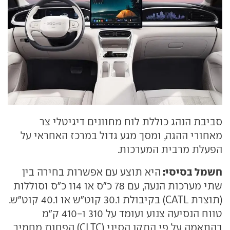
סביבת הנהג כוללת לוח מחוונים דיגיטלי צר
מאחורי ההגה, ומסך מגע גדול במרכז האחראי על
הפעלת מרבית המערכות.
חשמל בסיסי:
היא תוצע עם אפשרות בחירה בין
שתי מערכות הנעה, עם 78 כ"ס או 114 כ"ס וסוללות
(תוצרת CATL) בקיבולת 30.1 קוט"ש או 40.1 קוט"ש.
טווח הנסיעה צנוע ועומד על 310 ו-410 ק"מ
בהתאמה על פי התקן הסיני (CLTC) הפחות מחמיר