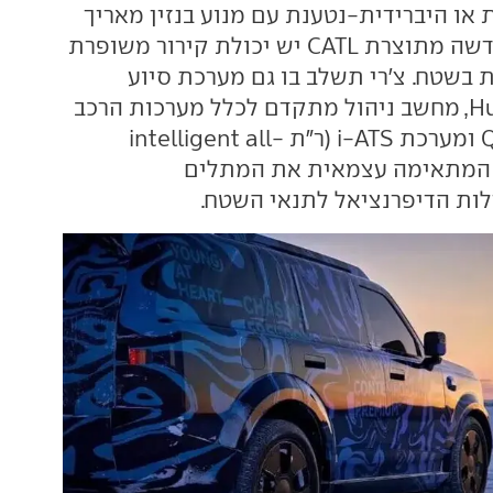
או היברידית-נטענת עם מנוע בנזין מאריך
טווח. לסוללה החדשה מתוצרת CATL יש יכולת קירור משופרת
ות בשטח. צ'רי תשלב בו גם מערכת סיוע
לנהיגה של Huawei, מחשב ניהול מתקדם לכלל מערכות הרכב
מבית Qualcomm ומערכת i-ATS (ר"ת intelligent all-
terrain syst) המתאימה עצמאית את המתלים
לות הדיפרנציאל לתנאי השטח.