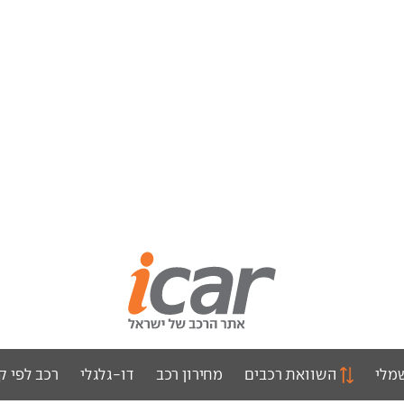
מלי
השוואת רכבים
מחירון רכב
דו-גלגלי
רכב לפי ק