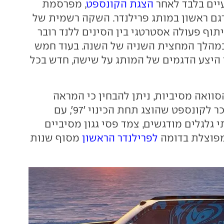
ים בלבד לאחר
הצגת הקונספט
, מפרסמת
דגם ראשון במותג פרילנדר. השקה רשמית של
תוף פעולה אסטרטגי בין הסינים ללנד רובר
במהלך המחצית השניה של השנה. בעוד חמש
 היצע הדגמים של המותג על שישה, חדש בכל
וואה מסיביות, ניתן להבחין כי המראה
שומר על דמיון ניכר לקונספט שהוצג תחת הכינוי '97', עם
 גלגלים מודגשים, צמד פסי גגון מסיביים
פוצלת בדומה
לפרילנדר הראשון
מסוף שנות