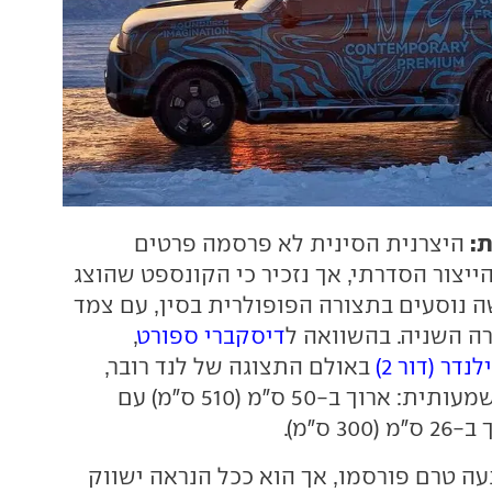
ת:
היצרנית הסינית לא פרסמה פרטים
ייצור הסדרתי, אך נזכיר כי הקונספט שהוצג
 נוסעים בתצורה הפופולרית בסין, עם צמד
ה השניה. בהשוואה ל
דיסקברי ספורט
,
נדר (דור 2)
באולם התצוגה של לנד רובר,
הקונספט גדול משמעותית: ארוך ב-50 ס"מ (510 ס"מ) עם
3 ס"מ).
ה טרם פורסמו, אך הוא ככל הנראה ישווק