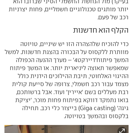
בעיקר) מול הנחשול החשמלי הסיני שברובו הוא
יותר מותגים טכנולוגיים חשמליים, פחות יצרניות
רכב של פעם.
הקלף הוא חדשנות
כדי להוכיח שלהצהרה הזו יש שיניים, טויוטה
מוותרת ללקסוס על הבכורה בהצגת חדשנות. למשל
המשך פיתוח'דיירקט4' – מערך ההנעה הכפולה
שמאפשר תאוצה ליניארית יותר. או המשך פיתוח
ההיגוי האלחוטי, תיבת ההילוכים הידנית כולל
מצמד עבור רכב חשמלי, צרופה של סייעת קולית
רבת מעללים בשם 'איירין' ועוד. אבל ברשותכם,
בואו נתמקד דווקא בפיתוח פחות מוכר, 'יציקת
גיגה' (Giga casting) בייצור כלי רכב. תחילה
בלקסוס ובהמשך בטויוטה.