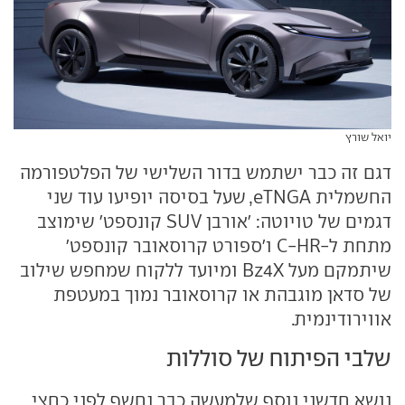
יואל שורץ
דגם זה כבר ישתמש בדור השלישי של הפלטפורמה
החשמלית eTNGA, שעל בסיסה יופיעו עוד שני
דגמים של טויוטה: 'אורבן SUV קונספט' שימוצב
מתחת ל-C-HR ו'ספורט קרוסאובר קונספט'
שיתמקם מעל Bz4X ומיועד ללקוח שמחפש שילוב
של סדאן מוגבהת או קרוסאובר נמוך במעטפת
אווירודינמית.
שלבי הפיתוח של סוללות
נושא חדשני נוסף שלמעשה כבר נחשף לפני כחצי