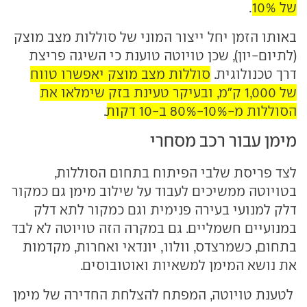
של 10%
.
באותו הזמן יחל ייצור המוני של סוללות מצב מוצק
(לתיום-יון), שכן טויוטה טוענת כי השיגה פריצת
דרך טכנולוגית.
סוללות מצב מוצק יאפשרו טווח
של 1,000 ק"מ, ובעיקר טעינת בזק שימלאו את
הסוללות מ-10%-80% ב-10 דקות
.
מימן עבור רכב מסחרי
לצד פריסת שלבי הפיתוח בתחום הסוללות,
בטויוטה ממשיכים לעבוד על שילוב מימן גם כמקור
דלק למנועי בעירה פנימית וגם כמקור לתא דלק
במנועיים חשמליים. גם במקרה הזה טויוטה לא לבד
בתחום, כשמרצדס, וולוו, יונדאי ואחרות, מקדמות
את נושא המימן למשאיות ואוטובוסים.
לטענת טויוטה, המפתח להצלחת החדירה של מימן