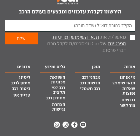
הירשמו לקבלת עדכונים ומבצעים בעולם הרכב
מאשר/ת את
תנאי השימוש
ומדיניות
הפרטיות
של iCar ומסכים/ה לקבל מכם
דברי פרסום.
אודות
תוכן
כלים ומידע
מדורים
מי אנחנו
מבחני רכב
השוואת
ליסינג
מכוניות
תנאי שימוש
חדשות רכב
מימון לרכב
רכב לפי
שאלות
רכב חשמלי
ביטוח רכב
תקציב
נפוצות
טרייד אין
מחירון רכב
דרושים
הצהרת
צור קשר
נגישות