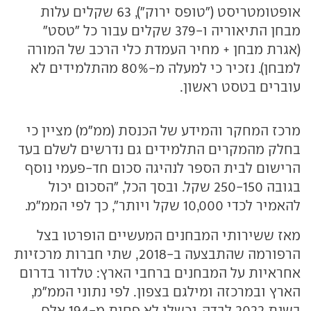
אופטומטריסט (״טופס ירוק״), 63 שקלים עלות
מבחן התיאוריה ו-379 שקלים עבור כל "טסט"
(אגרת מבחן + מחיר העמדת כלי הרכב של המורה
למבחן). נזכיר כי למעלה מ-80% מהתלמידים לא
עוברים בטסט ראשון.
מרכז המחקר והמידע של הכנסת (ממ״מ) מציין כי
בחלק מהמקרים התלמידים גם נדרשים לשלם בעד
הרישום לבית הספר לנהיגה סכום חד-פעמי נוסף
בגובה 250-150 שקל. ובסך הכל, ״הסכום יכול
להאמיר לכדי 10,000 שקל ויותר״, כך לפי הממ"מ.
מאז ששירותי המבחנים המעשיים הופרטו בצל
הרפורמה שהתבצעה ב-2018, שתי חברות מרכזיות
אחראיות על המבחנים ברחבי הארץ: טלדור בדרום
הארץ ובמרכזה ומילגם בצפון. לפי נתוני הממ״מ,
בשנת 2022 לבדה, נכשלו לא פחות מ-194 אלף