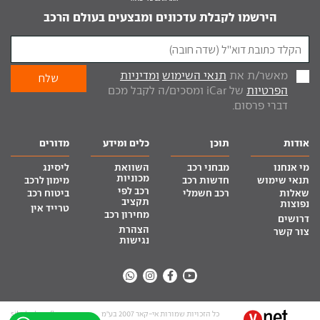
הירשמו לקבלת עדכונים ומבצעים בעולם הרכב
מאשר/ת את
תנאי השימוש
ומדיניות
הפרטיות
של iCar ומסכים/ה לקבל מכם
דברי פרסום.
אודות
תוכן
כלים ומידע
מדורים
מי אנחנו
מבחני רכב
השוואת
ליסינג
מכוניות
תנאי שימוש
חדשות רכב
מימון לרכב
רכב לפי
שאלות
רכב חשמלי
ביטוח רכב
תקציב
נפוצות
טרייד אין
מחירון רכב
דרושים
הצהרת
צור קשר
נגישות
כל הזכויות שמורות אי-קאר 2007 בע”מ
site by tq.soft