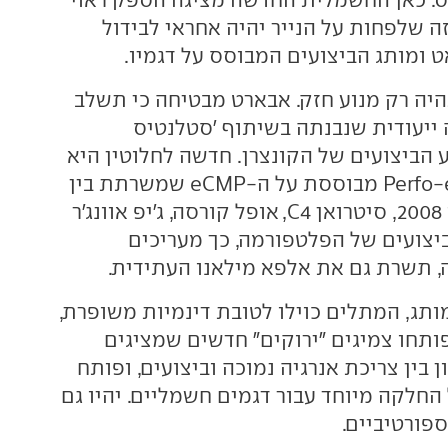
ה שלפחות על הנייר יהיה אחראי לבידול
 ומותג הביצועים המבוסס על דגמיו.
600 לא תהיה רק מנוע חזק. אבארט מבטיחה כי תשלב
ייעודית שנבנתה בשיתוף 'סטלנטיס
ע הביצועים של הקונצרן. חדשה לחלוטין היא
לא, שכן ה-Perfo-eCMP מבוססת על ה-eCMP שמשרתת בין
היתר גם את פיג'ו 2008, סיטרואן C4, אופל קורסה, ג'יפ אוונג'ר
ביצועים של הפלטפורמה, כך מעריכים
 תשרת גם את אלפא מילאנו העתידית.
מותג, המתלים כוילו לטובת דינמיות משופרת,
פותחו צמיגים "ירוקים" חדשים שמציגים
ן בין צריכת אנרגיה נמוכה וביצועים, ופותח
החלקה מיוחד עבור דגמים חשמליים. יהיו גם
פורטיביים.