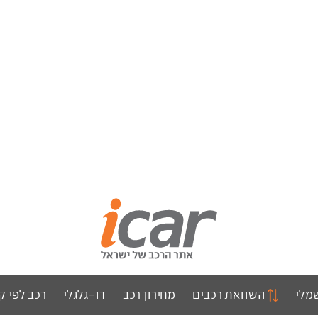
מלי
השוואת רכבים
מחירון רכב
דו-גלגלי
רכב לפי ק