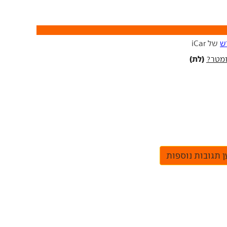
ש
של iCar
(לת)
 תגובות נוספות