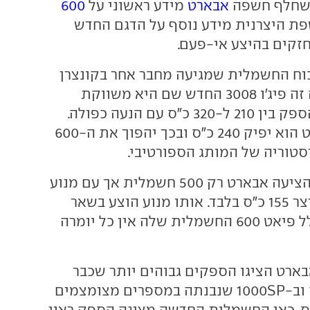
 שחלף חשפה
אבארט
מידע ראשוני על
600
פת היצרנית מידע נוסף על הדגם החדש
זקים בהיצע אי-פעם.
וח החשמלית שמגיעה מחבר אחר בקונצרן
סטלנטיס, במקרה זה פיג'ו 3008 החדש שם היא משווקת
בשלוש גרסאות הספק בין 210 ל-320 כ"ס עם הנעה כפולה.
במקרה של אבארט הוא יפיק 240 כ"ס ובכך יהפוך את ה-600
סטוריה של המותג הספורטיבי.
נזכיר כי עד עתה הציעה אבארט רק 500 חשמלית אך עם מנוע
חלש יחסית שמייצר 155 כ"ס בלבד. אותו מנוע הוצע בשאר
דגמי הקבוצה, כולל פיאט 600 החשמלית שלה אין כל יומרה
אבארט הציגו הספקים גבוהים יותר שכבר
טיפסו ל-180 כ"ס וב-1000SP שנבנתה במספרים מצומצמים
ירו ל-240 כ"ס. כאן החשמלית החדשה מציגה הספק ראוי