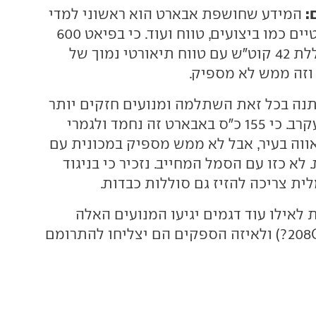
:
המידע שחושפת אבארט הוא ראשוני למדי
וחסר נתונים קריטיים כמו ביצועים, טווח ועוד. כי בפיאט 600
משרתת כרגע סוללת 42 קוט"ש עם טווח תיאורטי נמוך של
נה בכל זאת השתלמה ומנועים חזקים יותר
מגיעים למותג העקרב. כי 155 כ"ס באבארט זה נחמד ולגמרי
ווה בעיר, אבל לא ממש מספיק במכונית עם
 לא כזו עם הסמל המחייב. נזכיר כי בניגוד
לית צריכה להזיז גם סוללות כבדות.
 לאילו עוד דגמים יגיעו המנועים האלה
(מישהו הזכיר 208GTI?) ולאיזה הספקים הם יצליחו להתרומם