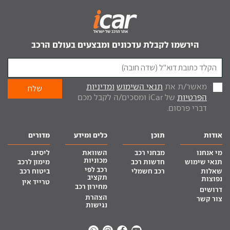
הירשמו לקבלת עדכונים ומבצעים בעולם הרכב
מאשר/ת את
תנאי השימוש
ומדיניות
הפרטיות
של iCar ומסכים/ה לקבל מכם
דברי פרסום.
אודות
תוכן
כלים ומידע
מדורים
מי אנחנו
מבחני רכב
השוואת
ליסינג
מכוניות
תנאי שימוש
חדשות רכב
מימון לרכב
רכב לפי
שאלות
רכב חשמלי
ביטוח רכב
תקציב
נפוצות
טרייד אין
מחירון רכב
דרושים
הצהרת
צור קשר
נגישות