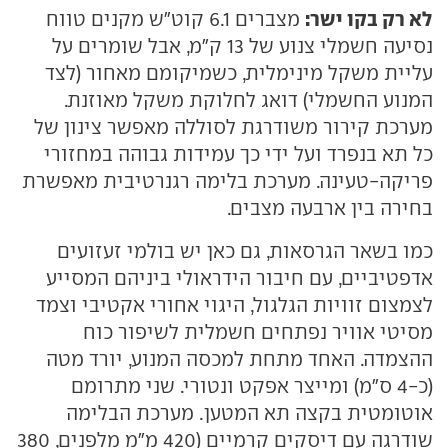
לא רק בקו ישר:
מצברים 6.1 קוט"ש מקנים טווח
נסיעה חשמלי צנוע של 13 ק"מ, אבל שומרים על
עליית משקל מינימלית, כשמיקומם מאחור (לצד
המנוע החשמלי) דואג לחלוקת משקל מאוזנת.
מערכת קירור משודרגת לסוללה מאפשר צינון של
כל תא בנפרד ועל ידי כך עמידות גבוהה במחזורי
פריקה-טעינה. מערכת בלימה רגנרטיבית מאפשרת
בחירה בין ארבעה מצבים.
כמו בשאר הגרסאות, גם כאן יש בולמי זעזועים
אדפטיביים, עם חיבור הידראולי ביניהם המסייע
לצמצום זוויות הגלגול, היגוי אחורי אקטיבי וצמד
מסיטי אוויר נפתחים חשמלית לשיפור כוח
ההצמדה. האחד מתחת למכסה המנוע, יורד מטה
(כ-4 ס"מ) ומייצר אפקט ונטורי. שני מתרומם
אוטומטית בקצה תא המטען. מערכת הבלימה
שודרגה עם דיסקים קרמיים (420 מ"מ מלפנים, 380