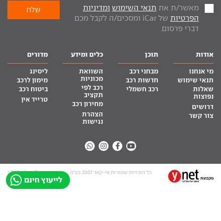
מאשר/ת את
תנאי השימוש
ומדיניות
הפרטיות
של iCar ומסכים/ה לקבל מכם
דברי פרסום.
אודות
תוכן
כלים ומידע
מדורים
מי אנחנו
מבחני רכב
השוואת
ליסינג
מכוניות
תנאי שימוש
חדשות רכב
מימון לרכב
רכב לפי
שאלות
רכב חשמלי
ביטוח רכב
תקציב
נפוצות
טרייד אין
מחירון רכב
דרושים
הצהרת
צור קשר
נגישות
כל הזכויות שמורות אי-קאר 2007 בע”מ
site by tq.soft
לייעוץ חינם