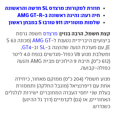
חוזרת למקורות: מרצדס SL חדשה והראשונה
חיה רעה: נהיגה ראשונה ב-AMG GT-R
שלמות מוטורית: 911 טורבו S במבחן ראשון
קצת חשמל, הרבה בנזין:
מרצדס
חשפה גרסת
ביצועים היברידית נטענת ל-
AMG GT
(מכונה 63 S
E), עם מערכת הנעה שהוצגה ב-
SL
וב-
GT4
,
ומשלבת מנוע V8 כפול-מגדשים בנפח 4.0 ליטר
(612 כ"ס), תיבת 9 הילוכים מבית AMG והנעה
כפולה-קבועה.
מנוע חשמלי (204 כ"ס) ממוקם מאחור, כיחידה
אחת עם דיפרנציאל (מוגבל החלקה) ותמסורת
בעלת שני יחסי העברה המחוברים ישירות לגלגלים
האחוריים, או (גם) לקדמיים (דרך גל ההינע)
כשנדרש.