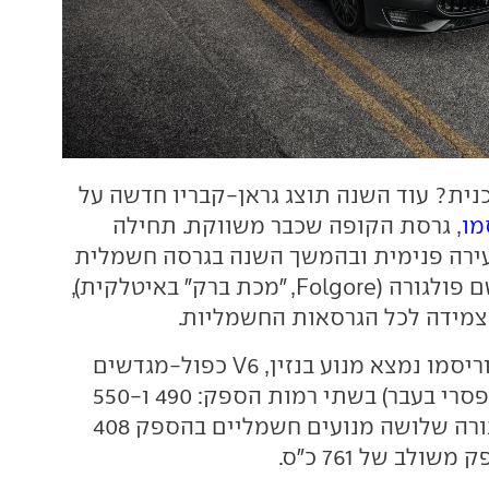
נית? עוד השנה תוצג גראן-קבריו חדשה על
מו
, גרסת הקופה שכבר משווקת. תחילה
עירה פנימית ובהמשך השנה בגרסה חשמלית
לחלוטין תחת השם פולגורה (Folgore, "מכת ברק" באיטלקית),
מידה לכל הגרסאות החשמליות.
נזכיר כי בגראן-טוריסמו נמצא מנוע בנזין, V6 כפול-מגדשים
(במקום V8 אטמופסרי בעבר) בשתי רמות הספק: 490 ו-550
כ"ס, ובגרסת פולגורה שלושה מנועים חשמליים בהספק 408
שולב של 761 כ"ס.