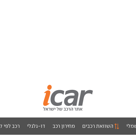
מלי
השוואת רכבים
מחירון רכב
דו-גלגלי
רכב לפי ק