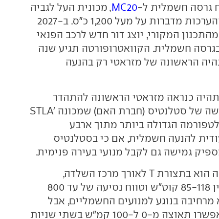
MC20
, מכונית העל לגביה
אין נתונים אבל ההערכות מדברות על מעל 1,200 כ"ס. ב-2027
התכנון המקורי, יוצג דור חדש לרכב הפנאי
בגרסה חשמלית. הקוואטרופורטה תגיע שנה
היה הראשונה של מזראטי רק בהנעה
תהיה כנראה מזראטי הראשונה להתהדר
בפלטפורמה החדשה של סטלנטיס (חברת האם) שמכונה 'STLA
פלטפורמה הגדולה ביותר מתוך ארבע
עודית להנעה חשמלית, אם כי בסטלנטיס
ספיק גמישה גם לקבל מנועי בעירה פנימית.
סידור הסוללות בה הוא בתצורת T לאורך מרכז השלדה,
בקיבולת שנעה בין 85-118 קוט"ש וטווח נסיעה של עד 800
 מרחיבה בנוגע למנועים החשמליים, אבל
מציינת כי אלה יאפשרו תאוצה מ-0 ל-100 קמ"ש בשתי שניות