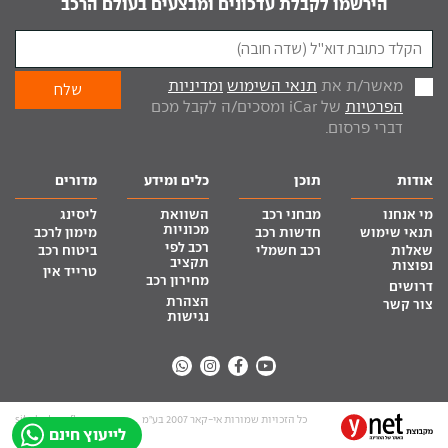
הירשמו לקבלת עדכונים ומבצעים בעולם הרכב
מאשר/ת את
תנאי השימוש
ומדיניות
הפרטיות
של iCar ומסכים/ה לקבל מכם
דברי פרסום.
אודות
תוכן
כלים ומידע
מדורים
מי אנחנו
מבחני רכב
השוואת
ליסינג
מכוניות
תנאי שימוש
חדשות רכב
מימון לרכב
רכב לפי
שאלות
רכב חשמלי
ביטוח רכב
תקציב
נפוצות
טרייד אין
מחירון רכב
דרושים
הצהרת
צור קשר
נגישות
כל הזכויות שמורות אי-קאר 2007 בע”מ
site by tq.soft
לייעוץ חינם