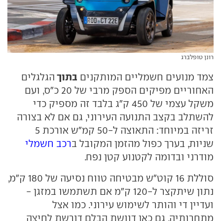
רונן טופלברג
בתוך
צמד מנועים חשמליים המותקנים
הגלגלים
האחוריים מפיקים הספק מרבי של 20 כ"ס, ועם
משקל עצמי של 450 ק"ג בלבד זה מספיק כדי
להשתלב בקצב התנועה העירוני, גם אם לא בצורה
זריזה במיוחד: התאוצה ל-50 קמ"ש אורכת 5
שניות, בערך כפול מהזמן המקובל ב
רכב חשמלי
מודרני ובדומה לקטנוע קטן נפח.
סוללת 16 קוט"ש מבטיחה טווח נסיעה של 180 ק"מ,
נתון שיתקצר ל-120 ק"מ אם תשתמשו במזגן -
ועדיין די והותר לשימוש עירוני. כמו אצל
מתחרותיה, גם כאן דוושת הבלם דורשת לחיצה