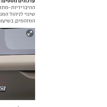
עדכונים נוספים:
שינוי לניהול המ
המזהמים, בשיעור של 4% ב-XC60 ו-%