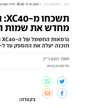
רכב
חדשות רכב
תשכחו מ-XC40: וולוו מארגנת מחדש את שמות החשמליות
תשכח
מחדש את שמות ה
תוכנה יעלה את ההספק עד ל-442 כ"ס. כל הפרטים בפנים
מאת: נועם ריין
פורסם 26.02.24
בקצרה: