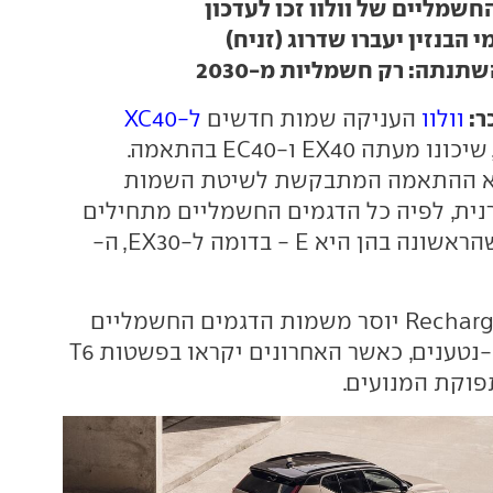
חשמליים של וולוו זכו לעדכון
י הבנזין יעברו שדרוג (זניח)
נתה: רק חשמליות מ-2030
ר:
וולוו
העניקה שמות חדשים
ל-XC40
, שיכונו מעתה EX40 ו-EC40 בהתאמה.
יא ההתאמה המתבקשת לשיטת השמות
נית, לפיה כל הדגמים החשמליים מתחילים
בשתי אותיות - שהראשונה בהן היא E - בדומה ל-EX30, ה-
במקביל, הכינוי Recharge יוסר משמות הדגמים החשמליים
וגם מההיברידיים-נטענים, כאשר האחרונים יקראו בפשטות T6