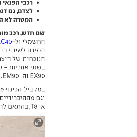
רכבי הפנאי ה
לצדם, גם דגמ
המטרה לא השת
שם חדש, רכב מוכ
החשמלי ול-
C40
הסיבה לשינוי ה
הנוכחית של היצר
EX90 וה-EM90.
או T8, בהתאם לתפוקת המנועים.