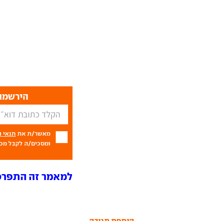
הירשמו 
מאשר/ת את
תנאי 
ומסכים/ה לקבל מכם
למאמר זה התפרסמו 6 תג
הוספת תגובה