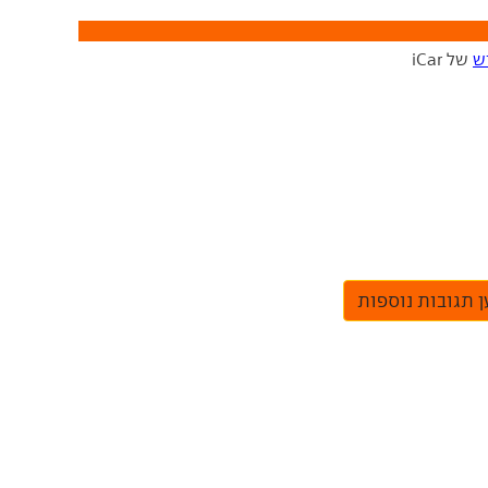
ש
של iCar
 תגובות נוספות