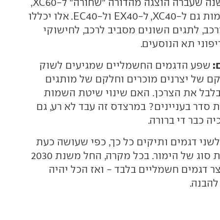
בנוסף, לאחר שבשנה שעברה הוצגה מהדורה "שחורה" ל-XC60,
יוצגו מהדורות דומות גם ל-XC40, ל-EX40 ול-EC40. אלו יכללו
כב, לתגים השונים מסביב לרכב, לחישוקי
:
שפע הדגמים החשמליים שמגיעים לשוק
ם של יצרנים מוכרים וחלקם של מותגים
בלבל את הצרכן. האם שינוי שיטת השמות
 סדר בעניינים? במרצדס זה עבד לא רע, גם
יה כבר די ברורה.
לשני דגמים ותיקים כל כך, כפי שעושה כעת
וולוו, הוא בכל זאת סוג של הימור. בכל מקרה, החל משנת 2030
צר דגמים חשמליים בלבד - ואז הכל יהיה
להבנה.