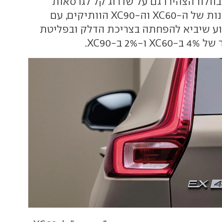
בוולוו הצהירו גם על שדרוג קל לגרסאות
ההיברידיות-מתונות של ה-XC60 וה-XC90 הוותיקים, עם
נוע שיביא להפחתה בצריכת הדלק ובפליטת
2 ב-XC90.