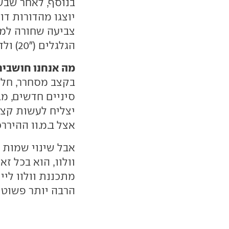
צביעה שחורה למר
הגלגלים ("20) ולדיפוני תא הנוסעים.
מה אנחנו חושבים
בקצב מסחרר, חלק
סיניים חדשים, מ
יצליח לעשות קצת
אצל ב.מ.וו ההיררכ
אבל שינוי שמות 
מתכננת וולוו ליי
הרבה יותר פשוט 