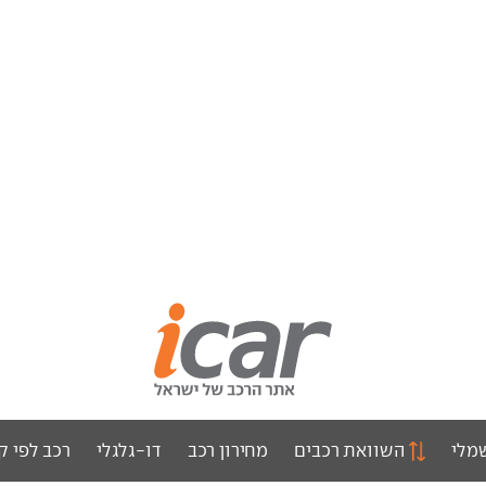
מלי
השוואת רכבים
מחירון רכב
דו-גלגלי
רכב לפי ק