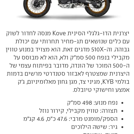
יצרנית הדו-גלגלי הסינית Kove מנסה לחדור לשוק
עם כלים שנושאים תג-מחיר תחרותי עם יכולת
גבוהה. וה-510X מדגים זאת. הוא מצויד במנוע טווין
מקבילי בנפח 500 סמ"ק ולא, הוא לא מבוסס על
ה-500 המוכר של הונדה, מדובר בפיתוח עצמי של
היצרנית שמצטרף לאבזור סטנדרטי מרשים בדמות
בולמי KYB, מגיני צד, מגן גחון מאלומיניום, ג'ק
אמצע וחישוקי טיובלס.
נפח מנוע: 498 סמ"ק
תצורה: טווין מקבילי, קירור נוזל
הספק/מומנט מרבי: 47.6 כ"ס, 4.6 קג"מ
גיר: שישה הילוכים