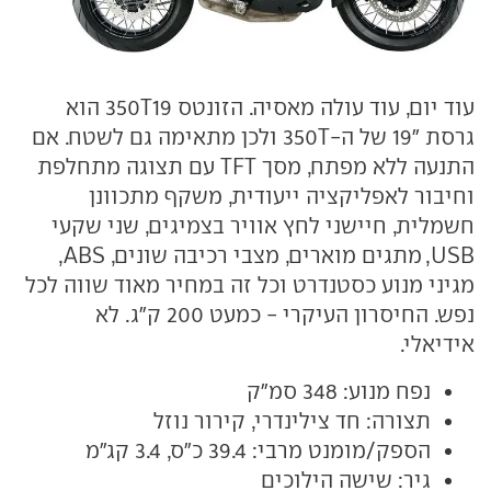
עוד יום, עוד עולה מאסיה. הזונטס 350T19 הוא
גרסת "19 של ה-350T ולכן מתאימה גם לשטח. אם
התנעה ללא מפתח, מסך TFT עם תצוגה מתחלפת
וחיבור לאפליקציה ייעודית, משקף מתכוונן
חשמלית, חיישני לחץ אוויר בצמיגים, שני שקעי
USB, מתגים מוארים, מצבי רכיבה שונים, ABS,
מגיני מנוע כסטנדרט וכל זה במחיר מאוד שווה לכל
נפש. החיסרון העיקרי - כמעט 200 ק"ג. לא
אידיאלי.
נפח מנוע: 348 סמ"ק
תצורה: חד צילינדרי, קירור נוזל
הספק/מומנט מרבי: 39.4 כ"ס, 3.4 קג"מ
גיר: שישה הילוכים