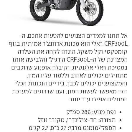
אל תתנו לממדים הצנועים להטעות אתכם. ה-
CRF300L ראלי הוא מכונת אדוונצ'ר אמיתית בגוף
קומפקטי וקל משקל. הונדה לקחה את השלדה
המצוינת של ה-CRF300L ה'רגיל' והלבישה אותו
במסיכת ראלי אלגנטית, וקיבלה אופנוע שרוכבים
מתחילים יכולים לאהוב וללמוד עליו המון,
והמקצוענים יכולים לכבד. בידיים הנכונות הכלי
הזה מאפשר לעשות המון, ועם שדרוגים למערכת
המתלים אפילו עוד יותר.
נפח מנוע: 286 סמ"ק
תצורה: חד-צילינדרי, מקורר נוזל
הספק/מומנט מרבי: 27 כ"ס, 2.7 קג"מ