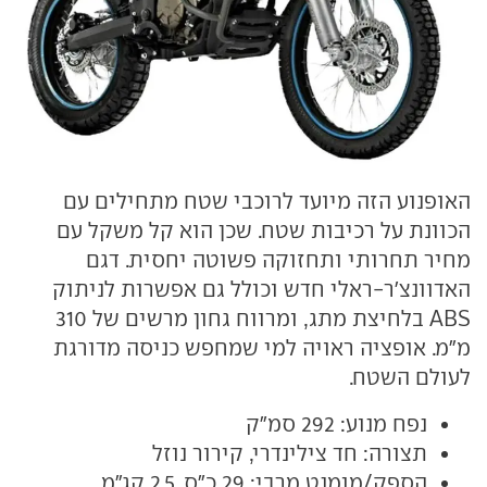
האופנוע הזה מיועד לרוכבי שטח מתחילים עם
הכוונת על רכיבות שטח. שכן הוא קל משקל עם
מחיר תחרותי ותחזוקה פשוטה יחסית. דגם
האדוונצ'ר-ראלי חדש וכולל גם אפשרות לניתוק
ABS בלחיצת מתג, ומרווח גחון מרשים של 310
מ"מ. אופציה ראויה למי שמחפש כניסה מדורגת
לעולם השטח.
נפח מנוע: 292 סמ"ק
תצורה: חד צילינדרי, קירור נוזל
הספק/מומנט מרבי: 29 כ"ס, 2.5 קג"מ