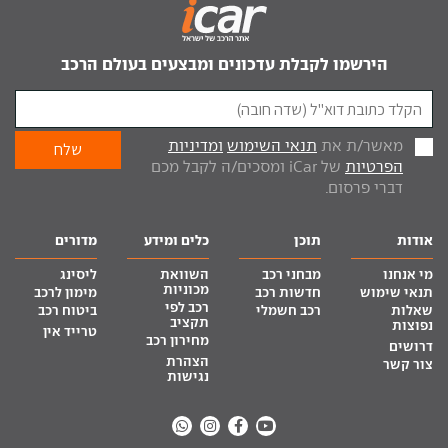
הירשמו לקבלת עדכונים ומבצעים בעולם הרכב
מאשר/ת את
תנאי השימוש
ומדיניות
הפרטיות
של iCar ומסכים/ה לקבל מכם
דברי פרסום.
אודות
תוכן
כלים ומידע
מדורים
מי אנחנו
מבחני רכב
השוואת
ליסינג
מכוניות
תנאי שימוש
חדשות רכב
מימון לרכב
רכב לפי
שאלות
רכב חשמלי
ביטוח רכב
תקציב
נפוצות
טרייד אין
מחירון רכב
דרושים
הצהרת
צור קשר
נגישות