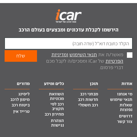
הירשמו לקבלת עדכונים ומבצעים בעולם הרכב
מאשר/ת את
תנאי השימוש
ומדיניות
הפרטיות
של iCar ומסכים/ה לקבל מכם
דברי פרסום.
אודות
תוכן
כלים ומידע
מדורים
מי אנחנו
מבחני רכב
השוואת
ליסינג
מכוניות
תנאי שימוש
חדשות רכב
מימון לרכב
רכב לפי
שאלות
רכב חשמלי
ביטוח רכב
תקציב
נפוצות
טרייד אין
מחירון רכב
דרושים
הצהרת
צור קשר
נגישות