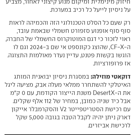
חיזוק מינימלית ומיקום מנוע קיצוני לאחור, מצביע
על ניסיון לייעל כל רכיב במערכת.
רק שעם כל הסלט הטכנולוגי הזה והכמיהה לראות
סוף סוף אופנוע סזפורט חשמלי שבאמת עובד,
ראוי לזכור כי דגם המוטוקרוס החשמלי של החברה,
ה-CF-X, שהוצג כקונספט אי שם ב-2024 וגם לו
הוגשו בקשות פטנט, עדיין נעדר מאולמות התצוגה.
אז פרופורציות.
דוקאטי מוזילה:
במסגרת ניסיון יבואנית המותג
האיטלקי להשתחרר ממלאי מעלה אבק, מציעה ליגל
את ה-DesertX משנת הייצור הקודמת, עם 0 ק״מ
אבל כיד שניה כמובן, במחיר של 112 אלף שקלים.
עם רכישת הסטריטפייטר V2 והסקרמבלר אייקון
דארק ניתן יהיה לקבל הטבה בגובה 5,000 שקל
לרכישת אביזרים.