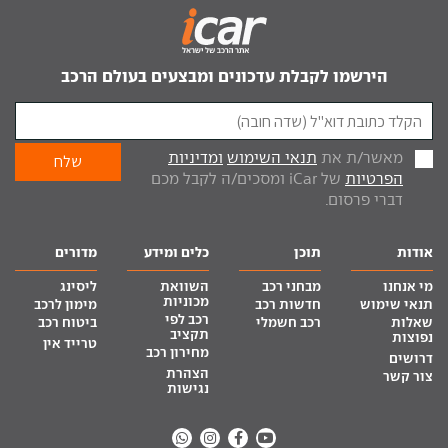
הירשמו לקבלת עדכונים ומבצעים בעולם הרכב
מאשר/ת את
תנאי השימוש
ומדיניות
הפרטיות
של iCar ומסכים/ה לקבל מכם
דברי פרסום.
אודות
תוכן
כלים ומידע
מדורים
מי אנחנו
מבחני רכב
השוואת
ליסינג
מכוניות
תנאי שימוש
חדשות רכב
מימון לרכב
רכב לפי
שאלות
רכב חשמלי
ביטוח רכב
תקציב
נפוצות
טרייד אין
מחירון רכב
דרושים
הצהרת
צור קשר
נגישות