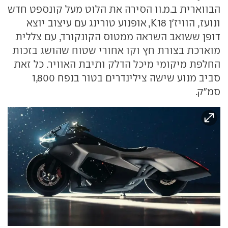
הבווארית ב.מ.וו הסירה את הלוט מעל קונספט חדש
ונועז, הוויז'ן K18, אופנוע טורינג עם עיצוב יוצא
דופן ששואב השראה ממטוס הקונקורד, עם צללית
מוארכת בצורת חץ וקו אחורי שטוח שהושג בזכות
החלפת מיקומי מיכל הדלק ותיבת האוויר. כל זאת
סביב מנוע שישה צילינדרים בטור בנפח 1,800
סמ"ק.