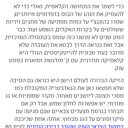
כדי לשמר את התחושה הקלאסית, ואולי כדי לא
להעסיק את הנהג של הבוס בדפדופים מיותרים,
שמרו בהונגצ'י על כמות מפתיעה של מתגים וידיות
ששולטים על בקרות האקלים, השמע ועוד. כבר
המון שנים לא פגשנו כזה עומס בקונסולה המרכזית,
אבל זאת כנראה הדרך לבטא את העובדה שלא
מדובר בעוד מכונית להייטקיסטים. הגולי היא
קלאסיקה מודרנית. עם ק' מודגשת ומוארת בפונט
ענק.
הזיקה הברורה לעולם הישן היא כנראה גם הסיבה
שלא תמצאו כאן את הגאדג'טריה המקובלת כמו
מסכי תצוגה ליושבים מאחור, מקרר שמפניות או גג
פנורמי. יש אפשרות לחלון שמש, אבל רק אם
תבחרו בגרסת מצעדים צבאיים שגם מגיעה עם
מיקרופונים על הגג מבחוץ. אותה אחת שכיכבה
במצעד הצבאי הענק שנערך בבירה הסינית
לציון 80