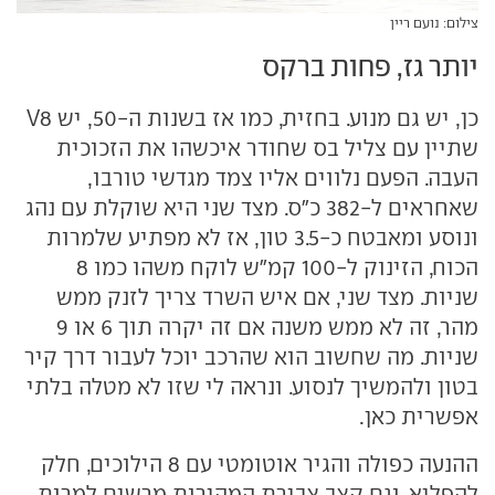
צילום: נועם ריין
יותר גז, פחות ברקס
כן, יש גם מנוע. בחזית, כמו אז בשנות ה-50, יש V8
שתיין עם צליל בס שחודר איכשהו את הזכוכית
העבה. הפעם נלווים אליו צמד מגדשי טורבו,
שאחראים ל-382 כ"ס. מצד שני היא שוקלת עם נהג
ונוסע ומאבטח כ-3.5 טון, אז לא מפתיע שלמרות
הכוח, הזינוק ל-100 קמ"ש לוקח משהו כמו 8
שניות. מצד שני, אם איש השרד צריך לזנק ממש
מהר, זה לא ממש משנה אם זה יקרה תוך 6 או 9
שניות. מה שחשוב הוא שהרכב יוכל לעבור דרך קיר
בטון ולהמשיך לנסוע. ונראה לי שזו לא מטלה בלתי
אפשרית כאן.
ההנעה כפולה והגיר אוטומטי עם 8 הילוכים, חלק
להפליא. וגם קצב צבירת המהירות מרשים למרות