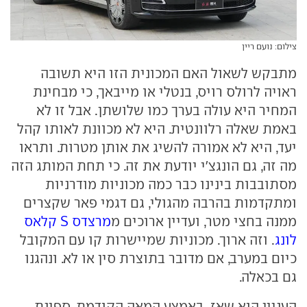
צילום: נועם ריין
מתבקש לשאול האם המכונית הזו היא תשובה
ראויה לרולס רויס, בנטלי או מייבאך, כי מבחינת
המחיר היא עולה בערך כמו שלושתן. אבל זו לא
באמת שאלה רלוונטית. היא לא מכוונת לאותו קהל
יעד, היא לא אמורה להשיג את אותן מטרות. ותראו
מה זה, גם הונגצ'י יודעת את זה. כי תחת המותג הזה
מסתובבות בינינו כבר כמה מכוניות מודרניות
ומתקדמות בהרבה מהגולי, גם דגמי פאר שקצרים
ממנה בחצי מטר, ועדיין ארוכים מ
מרצדס S קלאס
לונג
. וזה ארוך. מכוניות שמיישרות קו עם המקובל
כיום במערב, אם מדובר בתוצרת סין או לא. ונהגנו
גם בכאלה.
העניין הוא שאז, באמצע המאה הקודמת, ספינת