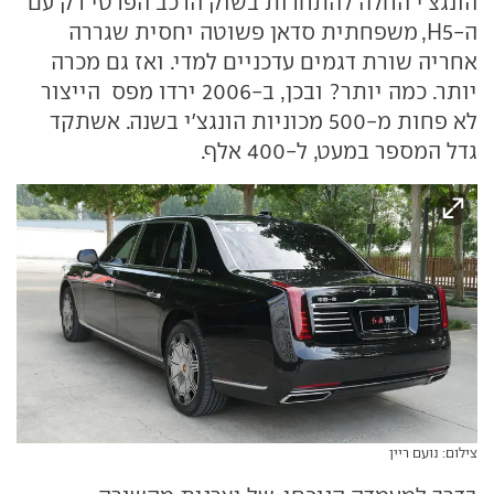
הונגצ'י החלה להתחרות בשוק הרכב הפרטי רק עם
ה-H5, משפחתית סדאן פשוטה יחסית שגררה
אחריה שורת דגמים עדכניים למדי. ואז גם מכרה
יותר. כמה יותר? ובכן, ב-2006 ירדו מפס הייצור
לא פחות מ-500 מכוניות הונגצ'י בשנה. אשתקד
גדל המספר במעט, ל-400 אלף.
צילום: נועם ריין