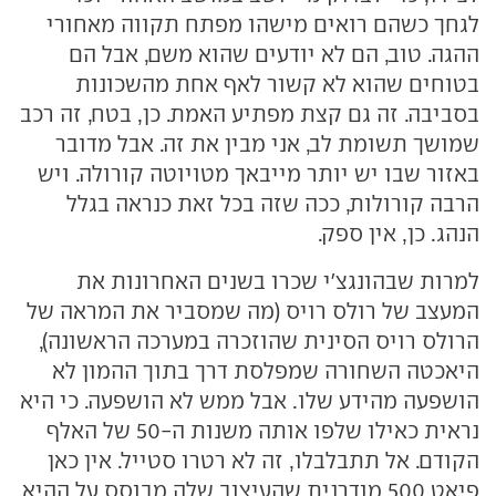
לגחך כשהם רואים מישהו מפתח תקווה מאחורי
ההגה. טוב, הם לא יודעים שהוא משם, אבל הם
בטוחים שהוא לא קשור לאף אחת מהשכונות
בסביבה. זה גם קצת מפתיע האמת. כן, בטח, זה רכב
שמושך תשומת לב, אני מבין את זה. אבל מדובר
באזור שבו יש יותר מייבאך מטויוטה קורולה. ויש
הרבה קורולות, ככה שזה בכל זאת כנראה בגלל
הנהג. כן, אין ספק.
למרות שבהונגצ'י שכרו בשנים האחרונות את
המעצב של רולס רויס (מה שמסביר את המראה של
הרולס רויס הסינית שהוזכרה במערכה הראשונה),
היאכטה השחורה שמפלסת דרך בתוך ההמון לא
הושפעה מהידע שלו. אבל ממש לא הושפעה. כי היא
נראית כאילו שלפו אותה משנות ה-50 של האלף
הקודם. אל תתבלבלו, זה לא רטרו סטייל. אין כאן
פיאט 500 מודרנית שהעיצוב שלה מבוסס על ההיא,