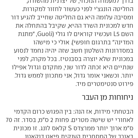
בדרך למעמדה הנוכחי, של יצרנית מהשורה,
החליטה הונגצ'י לפני כעשור לחזור למקורות.
ומסיבה עלומה היא גם החליטה שחייב להגיע דור
חדש למכונית השרד ההיא, שקיבל בהתחלה את
השם L5 ועכשיו קוראים לו גולי (Guoli, "מתנת
המדינה" בתרגום חופשי). אולי כי מישהו
במסדרונות השלטון חשב שזה יהיה נחמד לנסוע
במכונית שלא יוצרה בסבנטיז. בכל מקרה, לפני
שנתיים היא זכתה לדור שני, מתקדם וגדול אפילו
יותר. וכשאני אומר גדול, אני מתכוון לממש גדול.
פירוט סנטימטרים מיד.
ניחוחות מן העבר
הבטחתי מידות, אז הנה: בין הפגוש כרום הקדמי
לאחורי יש שישה מטרים. פחות 2 ס"מ, בסדר. זה 70
ס"מ ארוך יותר ממרצדס S קלאס לונג. זו מכונית
באורך של המסחרית הענקית פיאט דוקאטו.