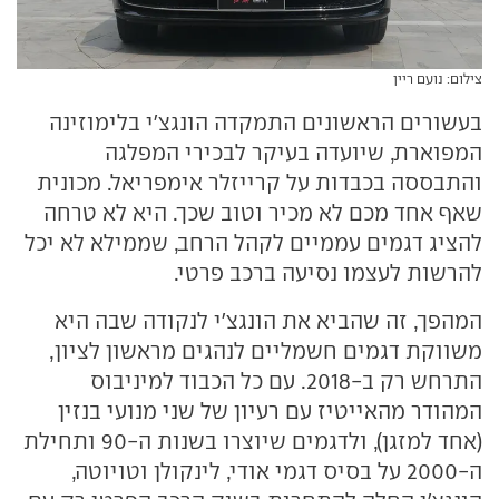
צילום: נועם ריין
בעשורים הראשונים התמקדה הונגצ'י בלימוזינה
המפוארת, שיועדה בעיקר לבכירי המפלגה
והתבססה בכבדות על קרייזלר אימפריאל. מכונית
שאף אחד מכם לא מכיר וטוב שכך. היא לא טרחה
להציג דגמים עממיים לקהל הרחב, שממילא לא יכל
להרשות לעצמו נסיעה ברכב פרטי.
המהפך, זה שהביא את הונגצ'י לנקודה שבה היא
משווקת דגמים חשמליים לנהגים מראשון לציון,
התרחש רק ב-2018. עם כל הכבוד למיניבוס
המהודר מהאייטיז עם רעיון של שני מנועי בנזין
(אחד למזגן), ולדגמים שיוצרו בשנות ה-90 ותחילת
ה-2000 על בסיס דגמי אודי, לינקולן וטויוטה,