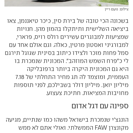
צילום: נועם ריין
בשכונה הכי טובה של בירת סין, כיכר טיאננמן, צאו
ביציאה השלישית ותיתקלו בהמון מהן. חנויות
שמציעות למבוגרים עשירים רולס רויס, פרארי,
למבורגיני ואסטון מרטין, כאלה. וגם אולם אחד עם
סמל פחות מוכר ולצידו כיתוב בסינית שגוגל תירגם
לי כ"פרח השמש המוזהב". המכונית שנמכרת בו
היא גם המכונית היקרה ביותר ברפובליקה
העממית, ומוצמד לה תג מחיר התחלתי של 7.18
מיליון יואן. מיליון דולר בשבילכם, לפני תוספות
מחויבות המציאות. חתיכת צעצוע.
ספינה עם דגל אדום
הונגצ'י שנמכרת בישראל משהו כמו שנתיים, מגיעה
מקונצרן FAW הממשלתי. ואולי אתם לא ממש