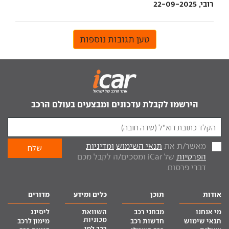
רובי, 22-09-2025
טען תגובות נוספות
הירשמו לקבלת עדכונים ומבצעים בעולם הרכב
מאשר/ת את
תנאי השימוש
ומדיניות
הפרטיות
של iCar ומסכים/ה לקבל מכם
דברי פרסום.
אודות
תוכן
כלים ומידע
מדורים
מי אנחנו
מבחני רכב
השוואת
ליסינג
מכוניות
תנאי שימוש
חדשות רכב
מימון לרכב
רכב לפי