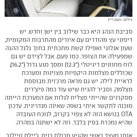
צילום: נועם ריין
סביבת הנהג היא כבר שילוב בין ישן וחדש. יש
דיפוני עץ מהודרים עם איורים מהתרבות המקומית,
שעון אנלוגי ואפילו קשת מתכתית בתוך גלגל ההגה
שמפעילה את הצופר. כמו פעם. אבל לצידם יש גם
לוח מחוונים דיגיטלי ("12.3) ומסך מגע גדול ("16.2),
שכוללים מצלמות היקפיות מצוינות ומערכת
לראיית לילה. יש גם מראה מרכזית מבוססת
מצלמה, וסביר להניח שיש עוד כמה פיצ'רים
מסקרנים שהייתי מצליח לגלות אם המערכת הייתה
מוכנה לתקשר איתי בשפה שאינה מנדרינית. עדכון
OTA בנושא הזה לא צפוי בקרוב, לנוכח העובדה
שהיא נמכרת בסין בלבד. וזה לא ישתנה במהרה.
אותו מעצב ראשי שהגיע מרולס רויס, ג'יילס טיילור,