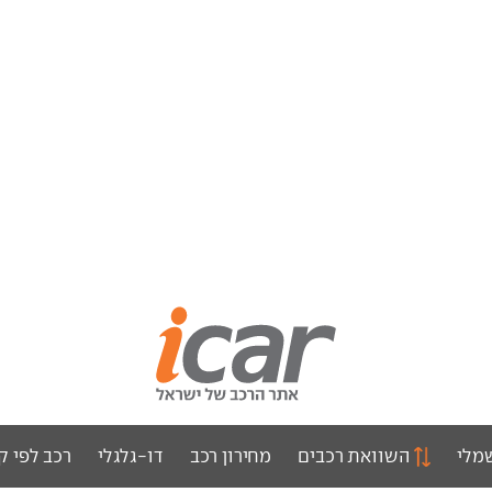
מלי
השוואת רכבים
מחירון רכב
דו-גלגלי
רכב לפי ק