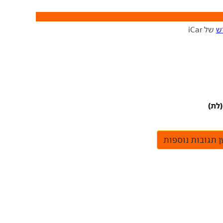
ש
של iCar
(לת)
 תגובות נוספות