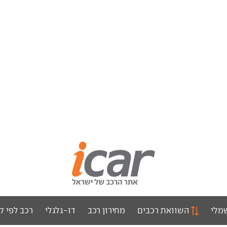
מלי
השוואת רכבים
מחירון רכב
דו-גלגלי
רכב לפי ק