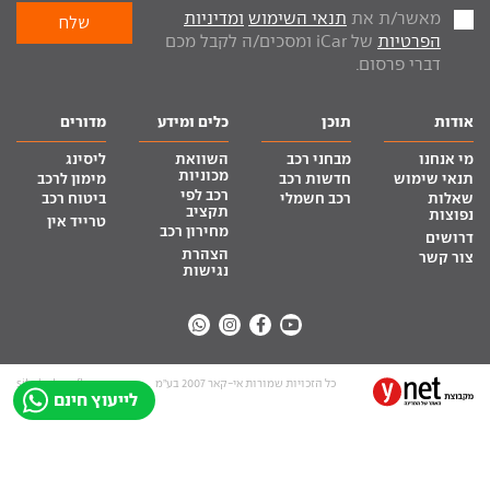
מאשר/ת את
תנאי השימוש
ומדיניות
הפרטיות
של iCar ומסכים/ה לקבל מכם
דברי פרסום.
אודות
תוכן
כלים ומידע
מדורים
מי אנחנו
מבחני רכב
השוואת
ליסינג
מכוניות
תנאי שימוש
חדשות רכב
מימון לרכב
רכב לפי
שאלות
רכב חשמלי
ביטוח רכב
תקציב
נפוצות
טרייד אין
מחירון רכב
דרושים
הצהרת
צור קשר
נגישות
כל הזכויות שמורות אי-קאר 2007 בע”מ
site by tq.soft
לייעוץ חינם