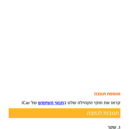
הוספת תגובה
קראו את חוקי הקהילה שלנו ב
תנאי השימוש
של iCar
תגובות לכתבה
1. שקר