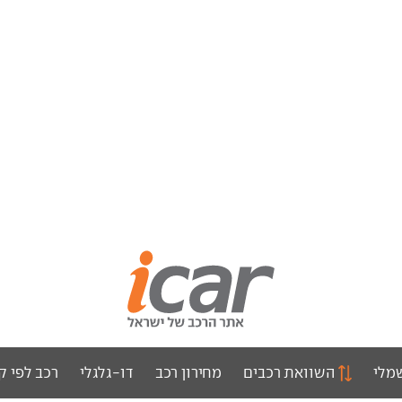
מלי
השוואת רכבים
מחירון רכב
דו-גלגלי
רכב לפי ק