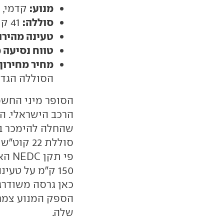
מנוע:
קדמי, 109 כ"ס
סוללה:
41 קוט"ש
טעינה מהירה
טווח נסיעה 
מחיר מחירון:
הסוללה הגדולה) ועד 93 אל
הסופר מיני החשמ
שהחלה להימכר בא
פי ת
כאן גרסה משודרגת
שלה.