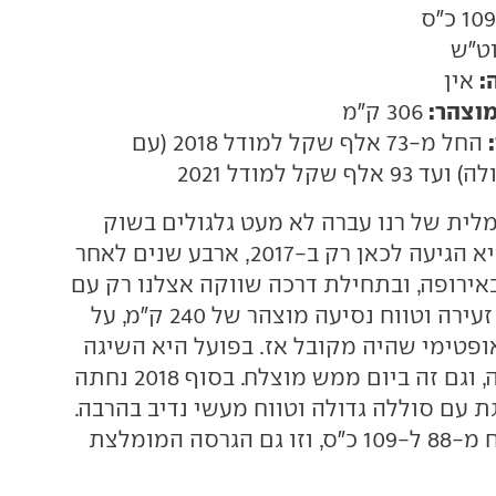
:
אין
מוצהר:
306 ק"מ
החל מ-73 אלף שקל למודל 2018 (עם
ף שקל למודל 2021
לית של רנו עברה לא מעט גלגולים בשוק
הרכב הישראלי. היא הגיעה לכאן רק ב-2017, ארבע שנים לאחר
ירופה, ובתחילת דרכה שווקה אצלנו רק עם
סוללת 22 קוט"ש זעירה וטווח נסיעה מוצהר של 240 ק"מ, על
קן NEDC האופטימי שהיה מקובל אז. בפועל היא השיגה
150 ק"מ על טעינה, וגם זה ביום ממש מוצלח. בסוף 2018 נחתה
 עם סוללה גדולה וטווח מעשי נדיב בהרבה.
הספק המנוע צמח מ-88 ל-109 כ"ס, וזו גם הגרסה המומלצת