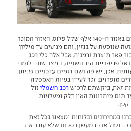
המחירים מתחילים באזור ה-140 אלף שקל פלוס, האזור המוכר
ה שנוסעת על בנזין, והם מגיעים עד מיליון
ר פאר תוצרת גרמניה, אבל אלה כלי רכב
אל פריפריית היד השנייה, המצב שונה לגמרי
תית. אכן, יש פה ושם דגמים עדכניים שניתן
רים מופרזים, זכר לעידן בעיות האספקה
מת זאת, ביקשתם לרכוש
רכב חשמלי
זול
ד תום מיתרונות האין דלק ומעלויות
קטן.
נו במחירונים ובלוחות ומצאנו בכל זאת
כב נטול אגזוז מעשן בסכום שלא עובר את