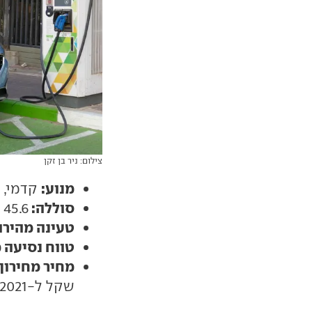
צילום: ניר בן זקן
מנוע:
קדמי, 143 כ"ס
סוללה:
45.6 קוט"ש
טעינה מהירה
טווח נסיעה 
מחיר מחירון:
שקל ל-2021