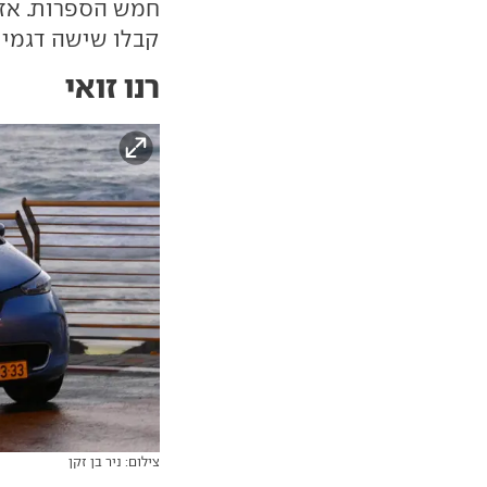
חמש הספרות. אז 
קבלו שישה דגמים 
רנו זואי
צילום: ניר בן זקן