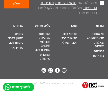
מאשר/ת את
תנאי השימוש
ומדיניות
הפרטיות
של iCar ומסכים/ה לקבל מכם
דברי פרסום.
אודות
תוכן
כלים ומידע
מדורים
מי אנחנו
מבחני רכב
השוואת
ליסינג
מכוניות
תנאי שימוש
חדשות רכב
מימון לרכב
רכב לפי
שאלות
רכב חשמלי
ביטוח רכב
תקציב
נפוצות
טרייד אין
מחירון רכב
דרושים
הצהרת
צור קשר
נגישות
כל הזכויות שמורות אי-קאר 2007 בע”מ
site by tq.soft
לייעוץ חינם