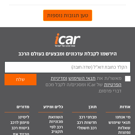
טען תגובות נוספות
הירשמו לקבלת עדכונים ומבצעים בעולם הרכב
מאשר/ת את
תנאי השימוש
ומדיניות
הפרטיות
של iCar ומסכים/ה לקבל מכם
דברי פרסום.
אודות
תוכן
כלים ומידע
מדורים
מי אנחנו
מבחני רכב
השוואת
ליסינג
מכוניות
תנאי שימוש
חדשות רכב
מימון לרכב
רכב לפי
שאלות
רכב חשמלי
ביטוח רכב
תקציב
נפוצות
טרייד אין